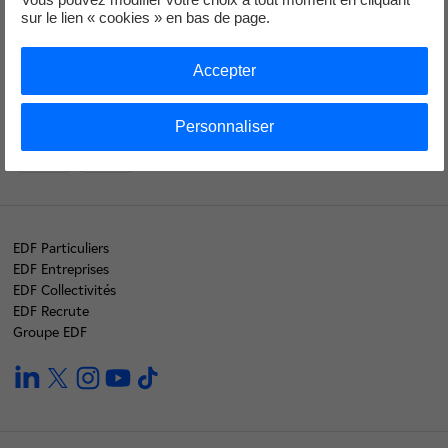
sur le lien « cookies » en bas de page.
Collectivités
Accepter
Nos labels
Personnaliser
EDF Particuliers
EDF Entreprises
EDF Collectivités
EDF Recrute
Groupe EDF
linkedin
twitter
instagram
youtube
tiktok