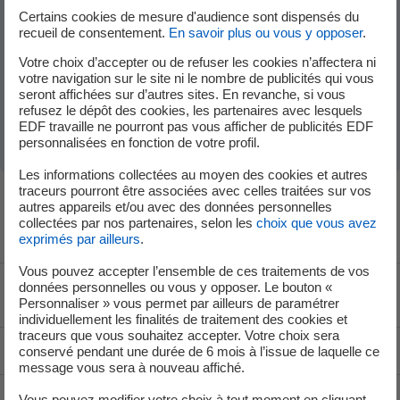
Comment fonctionne la garantie réglementaire
Certains cookies de mesure d'audience sont dispensés du
EDF ?
recueil de consentement.
En savoir plus ou vous y opposer
.
Votre choix d’accepter ou de refuser les cookies n’affectera ni
votre navigation sur le site ni le nombre de publicités qui vous
Qui peut bénéficier du TPN (Tarif de Première
seront affichées sur d’autres sites. En revanche, si vous
refusez le dépôt des cookies, les partenaires avec lesquels
Nécessité) ?
EDF travaille ne pourront pas vous afficher de publicités EDF
personnalisées en fonction de votre profil.
Les informations collectées au moyen des cookies et autres
traceurs pourront être associées avec celles traitées sur vos
autres appareils et/ou avec des données personnelles
collectées par nos partenaires, selon les
choix que vous avez
exprimés par ailleurs
.
Vous pouvez accepter l’ensemble de ces traitements de vos
données personnelles ou vous y opposer. Le bouton «
Voir le fil d'ariane
Personnaliser » vous permet par ailleurs de paramétrer
individuellement les finalités de traitement des cookies et
traceurs que vous souhaitez accepter. Votre choix sera
Haut de page
conservé pendant une durée de 6 mois à l’issue de laquelle ce
message vous sera à nouveau affiché.
Vous pouvez modifier votre choix à tout moment en cliquant