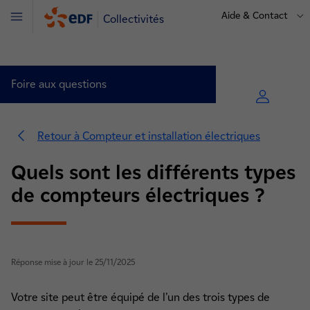
Aide & Contact
Collectivités
Menu
Foire aux questions
Retour à Compteur et installation électriques
Quels sont les différents types
de compteurs électriques ?
Compteur et installation électriques (4)
Relevé du compteur (1)
Réponse mise à jour le 25/11/2025
Le compteur communicant Linky™ (4)
Votre site peut être équipé de l’un des trois types de
Pannes et dégâts (6)