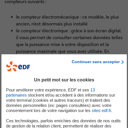
compteurs suivants :
Raccordement au réseau électrique (4)
le compteur électromécanique : ce modèle, le plus
ancien, n’est désormais plus installé
le compteur électronique : grâce à son écran digital,
il vous permet de consulter certaines données telles
que la puissance mise à votre disposition et la
puissance maximale que vous avez utilisée. En
fonction de l’option tarifaire que vous avez choisie, il
Continuer sans accepter
peut également commander le démarrage et l’arrêt
de certains de vos équipements
TM
le compteur Linky
: ce compteur communicant
Un petit mot sur les cookies
reçoit et transmet des données via le réseau
Pour améliorer votre expérience, EDF et ses
13
électrique. Ainsi, certaines opérations peuvent être
partenaires
stockent et/ou accèdent à des informations sur
effectuées plus rapidement et sans
votre terminal (cookies et autres traceurs) et traitent des
données personnelles (ex: pages consultées) avec votre
dérangement.
En savoir plus sur le compteur
consentement lors de votre navigation sur les
sites edf.fr
.
TM
Linky
Ces technologies, parfois enrichies des données de nos outils
de gestion de la relation client, permettent de réaliser des