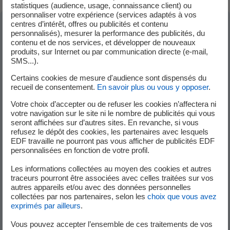
statistiques (audience, usage, connaissance client) ou
personnaliser votre expérience (services adaptés à vos
centres d’intérêt, offres ou publicités et contenu
personnalisés), mesurer la performance des publicités, du
Dans la même sous-catégorie "Compteur et
contenu et de nos services, et développer de nouveaux
produits, sur Internet ou par communication directe (e-mail,
installation électriques"
SMS...).
Certains cookies de mesure d'audience sont dispensés du
recueil de consentement.
En savoir plus ou vous y opposer
.
Comment sécuriser et mettre aux normes votre
Votre choix d’accepter ou de refuser les cookies n’affectera ni
installation électrique ?
votre navigation sur le site ni le nombre de publicités qui vous
seront affichées sur d’autres sites. En revanche, si vous
refusez le dépôt des cookies, les partenaires avec lesquels
Comment programmer ou modifier la date d’une
EDF travaille ne pourront pas vous afficher de publicités EDF
personnalisées en fonction de votre profil.
intervention technique ?
Les informations collectées au moyen des cookies et autres
traceurs pourront être associées avec celles traitées sur vos
autres appareils et/ou avec des données personnelles
Votre compteur électrique doit être remplacé ou
collectées par nos partenaires, selon les
choix que vous avez
déplacé ?
exprimés par ailleurs
.
Vous pouvez accepter l’ensemble de ces traitements de vos