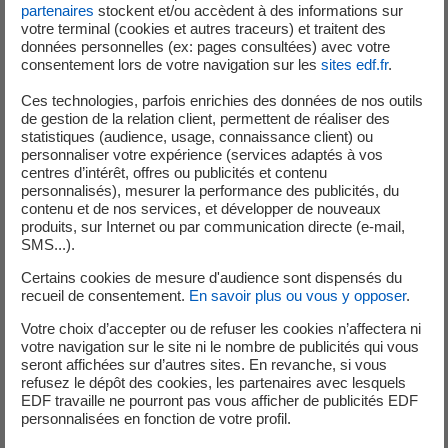
30%
partenaires
stockent et/ou accèdent à des informations sur
votre terminal (cookies et autres traceurs) et traitent des
données personnelles (ex: pages consultées) avec votre
consentement lors de votre navigation sur les
sites edf.fr
.
de réduction de CO
2
Ces technologies, parfois enrichies des données de nos outils
de gestion de la relation client, permettent de réaliser des
statistiques (audience, usage, connaissance client) ou
personnaliser votre expérience (services adaptés à vos
centres d’intérêt, offres ou publicités et contenu
personnalisés), mesurer la performance des publicités, du
Crédit photo ES - Martin Itty
contenu et de nos services, et développer de nouveaux
produits, sur Internet ou par communication directe (e-mail,
SMS...).
Certains cookies de mesure d'audience sont dispensés du
recueil de consentement.
En savoir plus ou vous y opposer
.
Votre choix d’accepter ou de refuser les cookies n’affectera ni
votre navigation sur le site ni le nombre de publicités qui vous
seront affichées sur d’autres sites. En revanche, si vous
refusez le dépôt des cookies, les partenaires avec lesquels
EDF travaille ne pourront pas vous afficher de publicités EDF
personnalisées en fonction de votre profil.