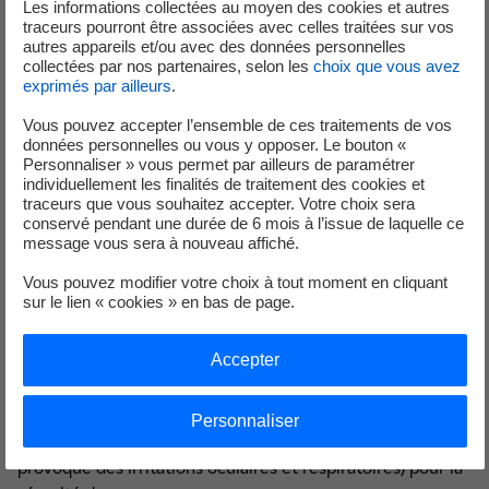
Les informations collectées au moyen des cookies et autres
traceurs pourront être associées avec celles traitées sur vos
autres appareils et/ou avec des données personnelles
collectées par nos partenaires, selon les
choix que vous avez
1/7
exprimés par ailleurs
.
Vous pouvez accepter l’ensemble de ces traitements de vos
données personnelles ou vous y opposer. Le bouton «
Personnaliser » vous permet par ailleurs de paramétrer
Des solutions énergétique pour
individuellement les finalités de traitement des cookies et
traceurs que vous souhaitez accepter. Votre choix sera
une piscine écologique
conservé pendant une durée de 6 mois à l’issue de laquelle ce
message vous sera à nouveau affiché.
Vous pouvez modifier votre choix à tout moment en cliquant
sur le lien « cookies » en bas de page.
Afin d’améliorer le confort des usagers, une solution de
traitement d’air a été mise en place permettant de
Accepter
renouveler l’air en continu.
Une solution à double enjeux puisqu’elle permet
également de limiter les risques de présence de
Personnaliser
trichloramine (polluant issu de l’évaporation du chlore qui
provoque des irritations oculaires et respiratoires) pour la