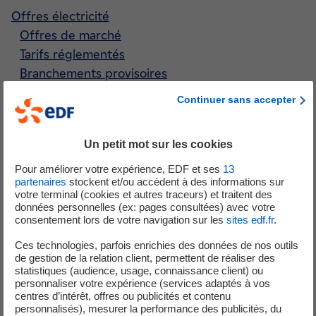
Offres électricité
Offres de marché
Tarifs réglementés
Branchements provisoires
CGV électricité
Continuer sans accepter
Offres gaz
Offres de marché
Un petit mot sur les cookies
CGV gaz
Pour améliorer votre expérience, EDF et ses
13
partenaires
stockent et/ou accèdent à des informations sur
votre terminal (cookies et autres traceurs) et traitent des
Réussir votre décarbonation
données personnelles (ex: pages consultées) avec votre
consentement lors de votre navigation sur les
sites edf.fr
.
Gérer, piloter, optimiser
Ces technologies, parfois enrichies des données de nos outils
Suivre et piloter vos consommations
de gestion de la relation client, permettent de réaliser des
Rénover & construire des bâtiments durables
statistiques (audience, usage, connaissance client) ou
personnaliser votre expérience (services adaptés à vos
Sécuriser votre réseau électrique
centres d’intérêt, offres ou publicités et contenu
personnalisés), mesurer la performance des publicités, du