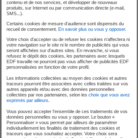
Décarboner votre territoire
contenu et de nos services, et développer de nouveaux
produits, sur Internet ou par communication directe (e-mail,
Passer à la mobilité électrique
SMS...).
Financer votre décarbonation
Certains cookies de mesure d'audience sont dispensés du
recueil de consentement.
En savoir plus ou vous y opposer
.
Devenir producteur
Votre choix d’accepter ou de refuser les cookies n’affectera ni
Produire et consommer votre énergie
votre navigation sur le site ni le nombre de publicités qui vous
seront affichées sur d’autres sites. En revanche, si vous
Faire le choix d'EDF
refusez le dépôt des cookies, les partenaires avec lesquels
EDF travaille ne pourront pas vous afficher de publicités EDF
personnalisées en fonction de votre profil.
Engagement social
Lutter contre la précarité
Les informations collectées au moyen des cookies et autres
traceurs pourront être associées avec celles traitées sur vos
autres appareils et/ou avec des données personnelles
Décryptages
collectées par nos partenaires, selon les
choix que vous avez
exprimés par ailleurs
.
Normes et Réglementations
Vous pouvez accepter l’ensemble de ces traitements de vos
données personnelles ou vous y opposer. Le bouton «
Personnaliser » vous permet par ailleurs de paramétrer
individuellement les finalités de traitement des cookies et
traceurs que vous souhaitez accepter. Votre choix sera
Voir le fil d'ariane