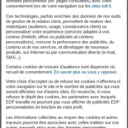
données personnelles (ex: pages consultées) avec votre
consentement lors de votre navigation sur les
sites edf.fr
.
Ces technologies, parfois enrichies des données de nos outils
-
Une première turbine brûle du gaz naturel pour produire
de gestion de la relation client, permettent de réaliser des
de l’électricité. ​
statistiques (audience, usage, connaissance client) ou
personnaliser votre expérience (services adaptés à vos
centres d’intérêt, offres ou publicités et contenu
-
La chaleur dégagée est ensuite utilisée pour chauffer de
personnalisés), mesurer la performance des publicités, du
l’eau et produire de la vapeur. ​
contenu et de nos services, et développer de nouveaux
produits, sur Internet ou par communication directe (e-mail,
-
Cette vapeur alimente une seconde turbine, qui produit
SMS...).
à son tour de l’électricité.
Certains cookies de mesure d'audience sont dispensés du
recueil de consentement.
En savoir plus ou vous y opposer
.
Votre choix d’accepter ou de refuser les cookies n’affectera ni
votre navigation sur le site ni le nombre de publicités qui vous
seront affichées sur d’autres sites. En revanche, si vous
refusez le dépôt des cookies, les partenaires avec lesquels
EDF travaille ne pourront pas vous afficher de publicités EDF
personnalisées en fonction de votre profil.
Les informations collectées au moyen des cookies et autres
traceurs pourront être associées avec celles traitées sur vos
autres appareils et/ou avec des données personnelles