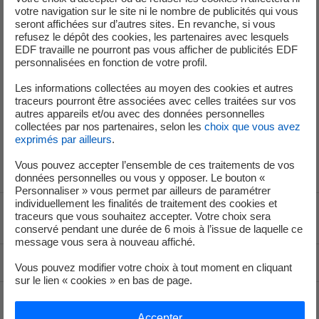
alternances.
votre navigation sur le site ni le nombre de publicités qui vous
seront affichées sur d’autres sites. En revanche, si vous
Au-delà de cet événement, le réseau des ambassadeurs
refusez le dépôt des cookies, les partenaires avec lesquels
joue un rôle clé dans la promotion des métiers et des
EDF travaille ne pourront pas vous afficher de publicités EDF
personnalisées en fonction de votre profil.
savoir-faire du site. Engagé en faveur de la diversité et de
la féminisation des filières techniques, il permet à chaque
Les informations collectées au moyen des cookies et autres
salarié de devenir acteur de la transmission et de
traceurs pourront être associées avec celles traitées sur vos
autres appareils et/ou avec des données personnelles
l’attractivité du nucléaire. Composé d'une quarantaine de
collectées par nos partenaires, selon les
choix que vous avez
salariés, ce réseau bénéficie d'une animation régulière au
exprimés par ailleurs
.
sein de la centrale.
Vous pouvez accepter l’ensemble de ces traitements de vos
données personnelles ou vous y opposer. Le bouton «
Personnaliser » vous permet par ailleurs de paramétrer
individuellement les finalités de traitement des cookies et
traceurs que vous souhaitez accepter. Votre choix sera
Voir le fil d'ariane
conservé pendant une durée de 6 mois à l’issue de laquelle ce
message vous sera à nouveau affiché.
Haut de page
Vous pouvez modifier votre choix à tout moment en cliquant
sur le lien « cookies » en bas de page.
Accepter