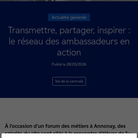
Actualité générale
Transmettre, partager, inspirer :
le réseau des ambassadeurs en
action
Publié le 28/05/2026
Vie de la centrale
À l’occasion d’un forum des métiers à Annonay, des
salariés du site sont allés à la rencontre d’élèves de 1
ère