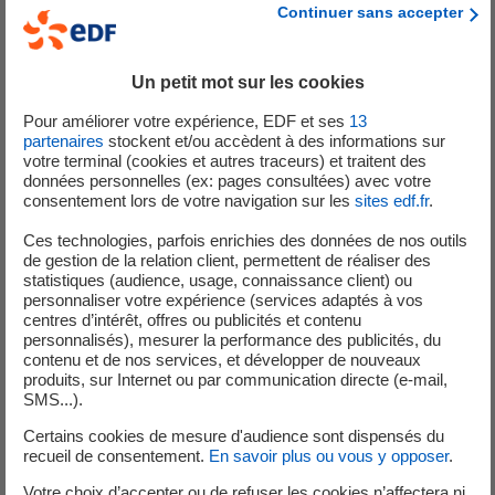
pour leur faire découvrir les métiers du nucléaire.
Continuer sans accepter
Cette initiative s’inscrit pleinement dans la dynamique
du réseau des ambassadeurs « Saint‑Alban, c’est
Un petit mot sur les cookies
moi ! ».
Pour améliorer votre expérience, EDF et ses
13
Ouvert à tous les volontaires, ce réseau vise à partager les
partenaires
stockent et/ou accèdent à des informations sur
expériences, valoriser les métiers et renforcer les liens
votre terminal (cookies et autres traceurs) et traitent des
données personnelles (ex: pages consultées) avec votre
avec le monde éducatif. Lors de cette rencontre, une
consentement lors de votre navigation sur les
sites edf.fr
.
trentaine d’élèves ont pu échanger directement avec les
intervenants, découvrir leurs parcours et mieux
Ces technologies, parfois enrichies des données de nos outils
de gestion de la relation client, permettent de réaliser des
comprendre la diversité des métiers présents sur un
statistiques (audience, usage, connaissance client) ou
CNPE.
personnaliser votre expérience (services adaptés à vos
centres d’intérêt, offres ou publicités et contenu
Grâce à une approche interactive et concrète, les
personnalisés), mesurer la performance des publicités, du
contenu et de nos services, et développer de nouveaux
échanges ont été nombreux et ont permis aux jeunes de
produits, sur Internet ou par communication directe (e-mail,
se projeter plus facilement dans leur avenir professionnel.
SMS...).
Ces actions contribuent à faire évoluer les
Certains cookies de mesure d'audience sont dispensés du
représentations, à susciter des vocations et à encourager
recueil de consentement.
En savoir plus ou vous y opposer
.
les parcours, notamment via des stages ou des
Votre choix d’accepter ou de refuser les cookies n’affectera ni