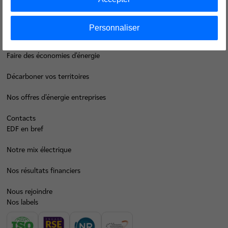
Groupe
Personnaliser
Je déménage
Faire des économies d’énergie
Décarboner vos territoires
Nos offres d’énergie entreprises
Contacts
EDF en bref
Notre mix électrique
Nos résultats financiers
Nous rejoindre
Nos labels