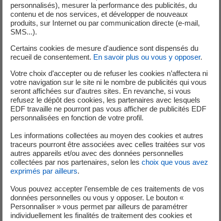
personnalisés), mesurer la performance des publicités, du
contenu et de nos services, et développer de nouveaux
produits, sur Internet ou par communication directe (e-mail,
SMS...).
Certains cookies de mesure d'audience sont dispensés du
recueil de consentement.
En savoir plus ou vous y opposer
.
Votre choix d’accepter ou de refuser les cookies n’affectera ni
votre navigation sur le site ni le nombre de publicités qui vous
seront affichées sur d’autres sites. En revanche, si vous
refusez le dépôt des cookies, les partenaires avec lesquels
EDF travaille ne pourront pas vous afficher de publicités EDF
personnalisées en fonction de votre profil.
Les informations collectées au moyen des cookies et autres
traceurs pourront être associées avec celles traitées sur vos
autres appareils et/ou avec des données personnelles
collectées par nos partenaires, selon les
choix que vous avez
Publié le 24/06/2026
exprimés par ailleurs
.
Découvrez notre centrale à l’occasion des 80
Vous pouvez accepter l’ensemble de ces traitements de vos
données personnelles ou vous y opposer. Le bouton «
ans du groupe EDF
Personnaliser » vous permet par ailleurs de paramétrer
individuellement les finalités de traitement des cookies et