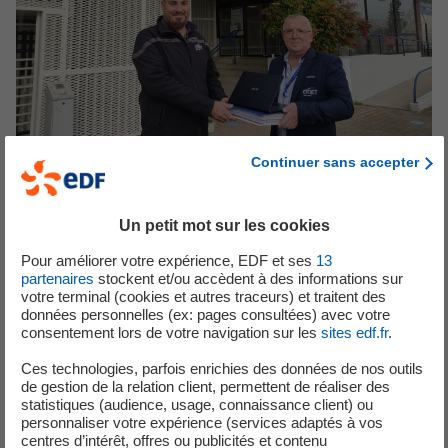
Continuer sans accepter
Publié le 24/06/2026
Un petit mot sur les cookies
Pour améliorer votre expérience, EDF et ses
13
Le service d’inspection reconnu obtient le
partenaires
stockent et/ou accèdent à des informations sur
renouvellement de sa reconnaissance et de son
votre terminal (cookies et autres traceurs) et traitent des
données personnelles (ex: pages consultées) avec votre
h...
consentement lors de votre navigation sur les
sites edf.fr
.
Ces technologies, parfois enrichies des données de nos outils
Sûreté
de gestion de la relation client, permettent de réaliser des
statistiques (audience, usage, connaissance client) ou
personnaliser votre expérience (services adaptés à vos
centres d’intérêt, offres ou publicités et contenu