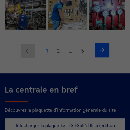
Suivant
Précédent
Current page
1
Page
2
…
Page
5
La centrale en bref
Découvrez la plaquette d'information générale du site
Téléchargez la plaquette LES ESSENTIELS (édition