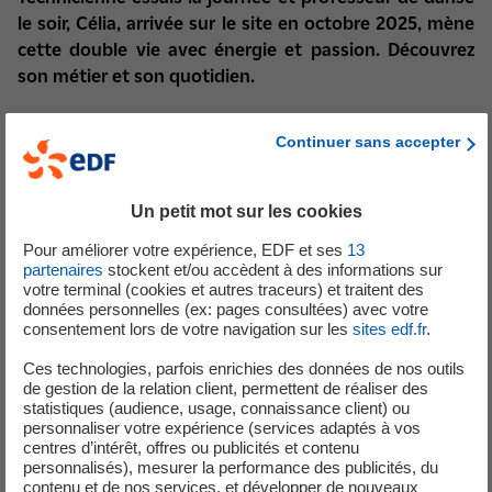
le soir, Célia, arrivée sur le site en octobre 2025, mène
cette double vie avec énergie et passion. Découvrez
son métier et son quotidien.
Titulaire d’un baccalauréat scientifique, elle poursuit son
Continuer sans accepter
parcours avec un DUT Mesures Physiques à Saint-Étienne,
dont une deuxième année réalisée en alternance au sein
d'un grand Groupe à Pont-Évêque. Elle complète ensuite
Un petit mot sur les cookies
son expérience par trois années en laboratoire dans les
Pour améliorer votre expérience, EDF et ses
13
secteurs des radiateurs et de la domotique. C’est en
partenaires
stockent et/ou accèdent à des informations sur
identifiant une opportunité qu’elle choisit de rejoindre le
votre terminal (cookies et autres traceurs) et traitent des
site de Saint-Alban.
données personnelles (ex: pages consultées) avec votre
consentement lors de votre navigation sur les
sites edf.fr
.
Au quotidien, son rôle consiste à réaliser des essais et des
Ces technologies, parfois enrichies des données de nos outils
contrôles sur les installations afin de garantir la
de gestion de la relation client, permettent de réaliser des
conformité et la fiabilité des équipements. Relevés de
statistiques (audience, usage, connaissance client) ou
production et de consommation, contrôles de pression,
personnaliser votre expérience (services adaptés à vos
centres d’intérêt, offres ou publicités et contenu
installation de capteurs (pression, débit), analyse et
personnalisés), mesurer la performance des publicités, du
transmission des données : ses missions s’inscrivent au
contenu et de nos services, et développer de nouveaux