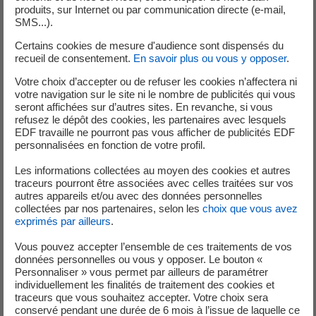
cœur de la performance industrielle et de la sûreté.
produits, sur Internet ou par communication directe (e-mail,
SMS...).
« C’est un poste à la fois exigeant et très gratifiant. Nous
Certains cookies de mesure d'audience sont dispensés du
intervenons sur l’ensemble de l’installation, avec un réel
recueil de consentement.
En savoir plus ou vous y opposer
.
sentiment de responsabilité, tout en bénéficiant d’un
Votre choix d’accepter ou de refuser les cookies n’affectera ni
accompagnement solide. »
votre navigation sur le site ni le nombre de publicités qui vous
seront affichées sur d’autres sites. En revanche, si vous
Célia tient également à déconstruire certaines idées
refusez le dépôt des cookies, les partenaires avec lesquels
EDF travaille ne pourront pas vous afficher de publicités EDF
reçues :
les métiers techniques du nucléaire ne sont ni
personnalisées en fonction de votre profil.
réservés aux hommes ni inaccessibles. La formation,
l’encadrement et le travail en équipe permettent à chacun
Les informations collectées au moyen des cookies et autres
traceurs pourront être associées avec celles traitées sur vos
et chacune de trouver sa place et de développer ses
autres appareils et/ou avec des données personnelles
compétences.
collectées par nos partenaires, selon les
choix que vous avez
exprimés par ailleurs
.
En parallèle de son activité professionnelle, Célia est
professeure de danse, une passion qu’elle cultive avec la
Vous pouvez accepter l’ensemble de ces traitements de vos
données personnelles ou vous y opposer. Le bouton «
même rigueur et la même énergie. Son ambition pour
Personnaliser » vous permet par ailleurs de paramétrer
l’avenir : continuer à progresser, élargir son champ de
individuellement les finalités de traitement des cookies et
compétences et contribuer pleinement à la performance
traceurs que vous souhaitez accepter. Votre choix sera
conservé pendant une durée de 6 mois à l’issue de laquelle ce
du site.