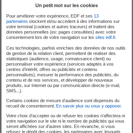
chantier FRASIL et le chantier de remplacement des
Un petit mot sur les cookies
dispositifs auto-bloquants des groupes moto-pompes
Pour améliorer votre expérience, EDF et ses
13
primaires.
partenaires
stockent et/ou accèdent à des informations sur
votre terminal (cookies et autres traceurs) et traitent des
Cette mobilisation a permis de tenir les délais et même de
données personnelles (ex: pages consultées) avec votre
consentement lors de votre navigation sur les
sites edf.fr
.
dépasser les objectifs fixés, avec une performance
remarquable :
Ces technologies, parfois enrichies des données de nos outils
de gestion de la relation client, permettent de réaliser des
Couplage au réseau réalisé avec 10 jours
statistiques (audience, usage, connaissance client) ou
personnaliser votre expérience (services adaptés à vos
d’avance sur l’engagement pris auprès du
centres d’intérêt, offres ou publicités et contenu
réseau électrique
personnalisés), mesurer la performance des publicités, du
contenu et de nos services, et développer de nouveaux
Ces résultats témoignent de l’efficacité de la coordination
produits, sur Internet ou par communication directe (e-mail,
entre les différents métiers et du professionnalisme de
SMS...).
l’ensemble des intervenants.
Certains cookies de mesure d'audience sont dispensés du
recueil de consentement.
En savoir plus ou vous y opposer
.
Une étape clé pour la production d’électricité bas
Votre choix d’accepter ou de refuser les cookies n’affectera ni
carbone
votre navigation sur le site ni le nombre de publicités qui vous
seront affichées sur d’autres sites. En revanche, si vous
La remise en service de l’unité n°1 permet à la centrale de
refusez le dépôt des cookies, les partenaires avec lesquels