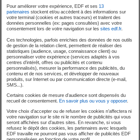
Au 31 décembre 2025, en plus des centrales du Tricastin,
Pour améliorer votre expérience, EDF et ses
13
du Bugey, de Gravelines, Dampierre, Blayais, Chinon, Cruas,
partenaires
stockent et/ou accèdent à des informations sur
Belleville et Civaux, les centrales nucléaires de Saint-
votre terminal (cookies et autres traceurs) et traitent des
données personnelles (ex: pages consultées) avec votre
Laurent, Cattenom, Flamanville (hors Flamanville 3),
consentement lors de votre navigation sur les
sites edf.fr
.
Golfech, Nogent, Paluel, Penly, Saint-Alban et Chooz sont
également concernées par cet événement.
Ces technologies, parfois enrichies des données de nos outils
de gestion de la relation client, permettent de réaliser des
statistiques (audience, usage, connaissance client) ou
personnaliser votre expérience (services adaptés à vos
centres d’intérêt, offres ou publicités et contenu
Mise à jour du 11/04/2022
:
personnalisés), mesurer la performance des publicités, du
contenu et de nos services, et développer de nouveaux
Au premier trimestre 2022, les contrôles d’ancrage ont
produits, sur Internet ou par communication directe (e-mail,
été réalisés pour les réacteurs n°2 de la centrale nucléaire
SMS...).
du Tricastin et n°4 de la centrale nucléaire du Bugey.
Certains cookies de mesure d'audience sont dispensés du
Toutes les anomalies relevées ont été traitées.
recueil de consentement.
En savoir plus ou vous y opposer
.
Votre choix d’accepter ou de refuser les cookies n’affectera ni
votre navigation sur le site ni le nombre de publicités qui vous
Mise à jour du 19/05/2023
:
seront affichées sur d’autres sites. En revanche, si vous
refusez le dépôt des cookies, les partenaires avec lesquels
Au premier trimestre 2023, les contrôles d’ancrage ont
EDF travaille ne pourront pas vous afficher de publicités EDF
été réalisés pour les réacteurs n°3 de la centrale nucléaire
personnalisées en fonction de votre profil.