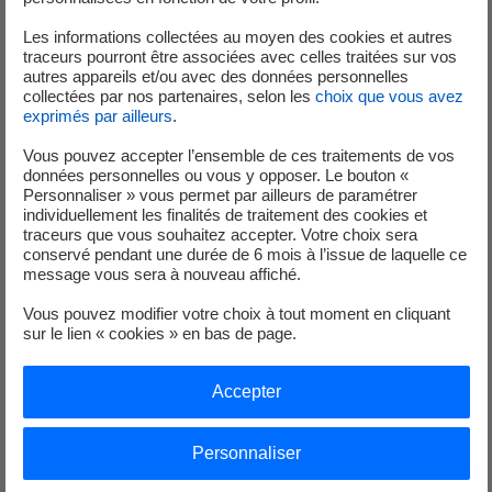
du Tricastin, n°5 de la centrale nucléaire du Bugey et n°1
Les informations collectées au moyen des cookies et autres
des centrales de Gravelines et Dampierre. Toutes les
traceurs pourront être associées avec celles traitées sur vos
anomalies relevées ont été traitées. Ces contrôles se
autres appareils et/ou avec des données personnelles
collectées par nos partenaires, selon les
choix que vous avez
poursuivent sur les autres réacteurs du parc.
exprimés par ailleurs
.
Mise à jour du 13/05/2024
:
Vous pouvez accepter l’ensemble de ces traitements de vos
données personnelles ou vous y opposer. Le bouton «
Au premier trimestre 2024, les contrôles d’ancrage ont
Personnaliser » vous permet par ailleurs de paramétrer
individuellement les finalités de traitement des cookies et
été réalisés pour les réacteurs n°1, n°2 et n°4 de la
traceurs que vous souhaitez accepter. Votre choix sera
centrale nucléaire du Blayais, n°2, n°3 et n°4 de la centrale
conservé pendant une durée de 6 mois à l’issue de laquelle ce
nucléaire de Chinon, n°1 et n°2 de la centrale nucléaire de
message vous sera à nouveau affiché.
Cruas, n°2 et n°3 de la centrale nucléaire de Dampierre,
Vous pouvez modifier votre choix à tout moment en cliquant
n°2, n°3 et n°6 de la centrale nucléaire de Gravelines, n°4
sur le lien « cookies » en bas de page.
de la centrale nucléaire du Tricastin, n°1 et n°2 de la
centrale nucléaire de Belleville et n°1 et n°2 de la centrale
Accepter
nucléaire de Civaux. Toutes les anomalies relevées ont été
traitées. Les contrôles et traitements associés se
poursuivent sur les autres réacteurs du parc nucléaire.
Personnaliser