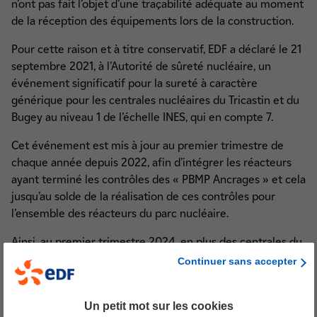
n’ont pas fait l’objet d’une traçabilité adéquate au moment
de la réception des équipements lors de la construction.
Pour cette raison et à titre conservatif, EDF a déclaré le 21
septembre 2021, à l’Autorité de sûreté nucléaire, un
événement significatif pour la sureté à caractère
générique pour les centrales nucléaires du Tricastin et du
Bugey au niveau 1 de l’échelle INES, qui en compte 7.
Cet événement est mis à jour au premier trimestre de
chaque année depuis 2022, afin d’intégrer les réacteurs
ayant terminé les contrôles des « PBMP Ancrages » et cela
jusqu’au solde de la réalisation de ces contrôles pour
l’ensemble des réacteurs du parc nucléaire.
Ainsi, au premier trimestre 2024, en plus des centrales du
Tricastin et du Bugey, les centrales de Gravelines,
Continuer sans accepter
Dampierre, Blayais, Chinon, Cruas, Belleville et Civaux sont
également concernées par cet évènement.
Un petit mot sur les cookies