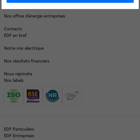
Décarboner vos territoires
Nos offres d’énergie entreprises
Contacts
EDF en bref
Notre mix électrique
Nos résultats financiers
Nous rejoindre
Nos labels
EDF Particuliers
EDF Entreprises