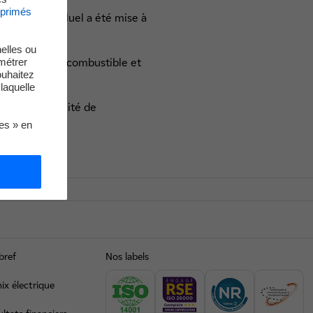
xprimés
cléaire de Paluel a été mise à
elles ou
métrer
une partie du combustible et
ouhaitez
laquelle
national. L'unité de
écennale.
ies » en
bref
Nos labels
ix électrique