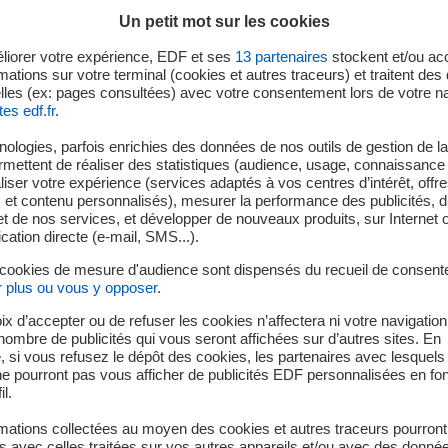
Un petit mot sur les cookies
liorer votre expérience, EDF et ses
13
partenaires
stockent et/ou ac
mations sur votre terminal (cookies et autres traceurs) et traitent de
in :
lles (ex: pages consultées) avec votre consentement lors de votre na
tes edf.fr
.
de production n°3 de la centrale nucléaire de Paluel a été reconn
le avait été mise à l’arrêt le vendredi 22 mai, dans le cadre de
ologies, parfois enrichies des données de nos outils de gestion de la 
ermettent de réaliser des statistiques (audience, usage, connaissance 
iser votre expérience (services adaptés à vos centres d’intérêt, offr
s et contenu personnalisés), mesurer la performance des publicités, 
 de renouveler une partie de son combustible et de réaliser p
t de nos services, et développer de nouveaux produits, sur Internet 
tion directe (e-mail, SMS...).
 cookies de mesure d'audience sont dispensés du recueil de consent
 n°3 et n°4 sont en fonctionnement et alimentent le réseau élect
r plus ou vous y opposer
.
programmé pour maintenance dans le cadre de sa 4ème visite d
ix d’accepter ou de refuser les cookies n’affectera ni votre navigation
 à l’Autorité de sûreté nucléaire et de radioprotection (ASNR), a
e nombre de publicités qui vous seront affichées sur d’autres sites. En
 si vous refusez le dépôt des cookies, les partenaires avec lesquel
ion du nucléaire (CLIN) de Penly-Paluel et aux maires des comm
 ne pourront pas vous afficher de publicités EDF personnalisées en fo
l.
il.
mations collectées au moyen des cookies et autres traceurs pourront
i :
 avec celles traitées sur vos autres appareils et/ou avec des donné