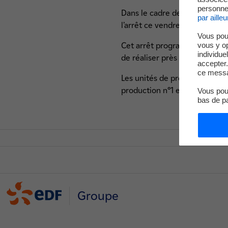
personnel
Dans le cadre de son programm
par ailleu
l’arrêt ce vendredi 22 mai, à 
Vous pou
vous y o
Cet arrêt programmé, appelé 
individue
de réaliser près de 5 000 op
accepter.
ce messa
Les unités de production n°2 
production n°1 est en arrêt 
Vous pouv
bas de p
Groupe