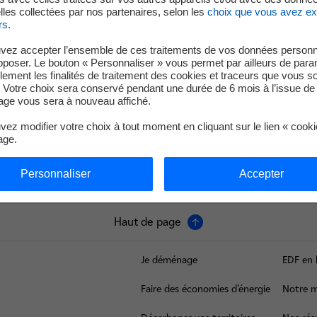
les collectées par nos partenaires, selon les
choix que vous avez e
e de maintenance, l'unité de production n°3 de la centrale nu
rs
.
23h30.
vez accepter l’ensemble de ces traitements de vos données personn
pposer. Le bouton « Personnaliser » vous permet par ailleurs de para
« arrêt pour simple rechargement », permettra de renouveler 
llement les finalités de traitement des cookies et traceurs que vous s
érations de contrôle et de maintenance.
 Votre choix sera conservé pendant une durée de 6 mois à l’issue de 
ge vous sera à nouveau affiché.
et 4 sont en fonctionnement et alimentent le réseau électrique 
programmé pour maintenance dans le cadre de sa 4ème visite d
ez modifier votre choix à tout moment en cliquant sur le lien « cook
age.
Personnaliser
Accepter
Haut de page
Je déménage
EDF en 
Faire des économies d’énergie
Notre m