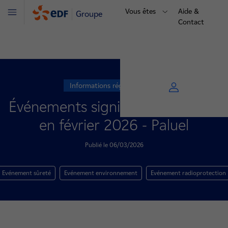
Vous êtes
Aide &
Groupe
Menu
Contact
Informations réglementaires
Événements significatifs déclarés
en février 2026 - Paluel
Publié le 06/03/2026
Evénement sûreté
Evénement environnement
Evénement radioprotection