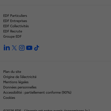
EDF Particuliers
EDF Entreprises
EDF Collectivités
EDF Recrute
Groupe EDF
linkedin
twitter
instagram
youtube
tiktok
Plan du site
Origine de l'électricité
Mentions légales
Données personnelles
Accessibilité : partiellement conforme (90%)
Cookies
©2026 EDF - L'énergie est notre avenir, économisons-la !