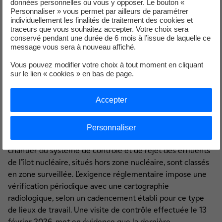
données personnelles ou vous y opposer. Le bouton «
Un événement significatif environnement a été déclaré
Personnaliser » vous permet par ailleurs de paramétrer
individuellement les finalités de traitement des cookies et
par la direction de la centrale nucléaire de Paluel à
traceurs que vous souhaitez accepter. Votre choix sera
l’Autorité de sûreté nucléaire et de radioprotection
conservé pendant une durée de 6 mois à l’issue de laquelle ce
(ASNR), le 27 février 2026.
message vous sera à nouveau affiché.
Vous pouvez modifier votre choix à tout moment en cliquant
Événement significatif du domaine radioprotection
sur le lien « cookies » en bas de page.
concernant la centrale nucléaire de Paluel, déclaré en
février 2026
Accepter
Non-respect du délai réglementaire de réalisation
d’une cartographie de zone surveillée
Personnaliser
À la suite d’opérations de sablage, les sas d’accès à un
chantier du système de contrôle et de rejet des effluents
de l’îlot nucléaire, situés hors zone nucléaire, sont classés
en zone surveillée. L’exigence réglementaire impose une
vérification périodique avec une cartographie
radiologique, selon un cadencement établi pour ce type
de lieux de travail. Une visite de contrôle effectuée le 13
février 2026, met en évidence que la dernière