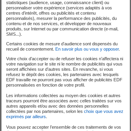
statistiques (audience, usage, connaissance client) ou
personnaliser votre expérience (services adaptés à vos
Atteinte du seuil de déclaration pour le cumul annuel
centres d’intérêt, offres ou publicités et contenu
des émissions de fluides frigorigènes
personnalisés), mesurer la performance des publicités, du
contenu et de nos services, et développer de nouveaux
Dans une installation industrielle comme celle de la
produits, sur Internet ou par communication directe (e-mail,
centrale de Paluel, les fluides frigorigènes sont utilisés
SMS...).
dans les systèmes de production de froid. Ils permettent
Certains cookies de mesure d'audience sont dispensés du
le refroidissement et la climatisation de différents
recueil de consentement.
En savoir plus ou vous y opposer
.
matériels et locaux. Les opérations de contrôle et de
Votre choix d’accepter ou de refuser les cookies n’affectera ni
maintenance réalisées régulièrement sur les groupes
votre navigation sur le site ni le nombre de publicités qui vous
frigorifiques permettent de contrôler leur bon
seront affichées sur d’autres sites. En revanche, si vous
fonctionnement et l’absence d’émission de fluides
refusez le dépôt des cookies, les partenaires avec lesquels
EDF travaille ne pourront pas vous afficher de publicités EDF
frigorigènes.
personnalisées en fonction de votre profil.
La règlementation en vigueur prévoit la déclaration d’un
événement significatif pour l’environnement, lorsque le
Les informations collectées au moyen des cookies et autres
traceurs pourront être associées avec celles traitées sur vos
cumul annuel des émissions de fluides frigorigènes atteint
autres appareils et/ou avec des données personnelles
100kg.
collectées par nos partenaires, selon les
choix que vous avez
Le 27 mars 2026, le suivi annuel des émissions de fluides
exprimés par ailleurs
.
frigorigènes mettait en évidence le dépassement du seuil
Vous pouvez accepter l’ensemble de ces traitements de vos
de déclaration des 100 kilos pour l’exercice 2026.