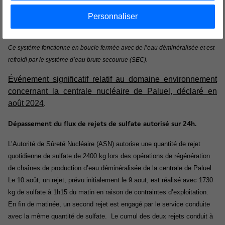
des données corrigées, assurant ainsi la conformité des résultats.
Personnaliser
*RRI SEC = Le système de refroidissement intermédiaire est destiné à
dissiper la chaleur des éléments et systèmes implantés dans l’îlot nucléaire.
Ce système fonctionne en boucle fermée avec de l’eau déminéralisée et est
refroidi par le système d’eau brute secourue (SEC).
Événement significatif relatif au domaine environnement
concernant la centrale nucléaire de Paluel, déclaré en
août 2024
.
Dépassement du flux de rejets de sulfate autorisé sur 24h.
L’Autorité de Sûreté Nucléaire (ASN) autorise une quantité de rejet
quotidienne de sulfate de 2400 kg lors des opérations de régénération
de chaînes de production d’eau déminéralisée de la centrale de Paluel.
Le 10 août, un rejet, prévu initialement le 9 aout, est réalisé avec 1730
kg de sulfate à 1h15 du matin en raison de contraintes d’exploitation.
En fin de matinée, un second rejet est engagé par le service conduite
avec la même quantité de sulfate.
Le cumul des deux rejets conduit à