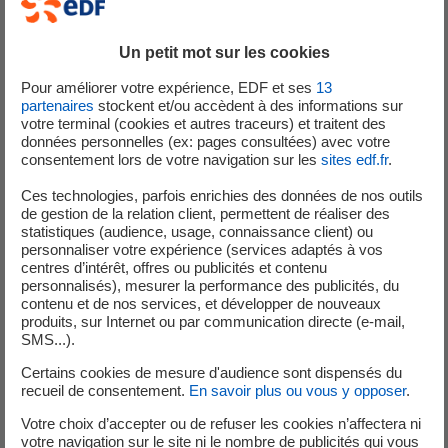
aux Spécifications Techniques d'Exploitations (STE) de la centrale pour
l'indisponibilité du matériel électrique concerné. Les équipes sur place
Un petit mot sur les cookies
constatent qu'un fusible, mal positionné, est à l'origine de la mesure
non conforme de tension. Le fusible est repositionné de manière
Pour améliorer votre expérience, EDF et ses
13
partenaires
stockent et/ou accèdent à des informations sur
conforme. L'essais périodique a été refait et déclaré concluant.
votre terminal (cookies et autres traceurs) et traitent des
données personnelles (ex: pages consultées) avec votre
Dépassement du délai de réparation sur un réglage de carte
consentement lors de votre navigation sur les
sites edf.fr
.
électronique
Ces technologies, parfois enrichies des données de nos outils
de gestion de la relation client, permettent de réaliser des
Le 1er juillet 2024, dans le cadre de travaux de maintenance, le
statistiques (audience, usage, connaissance client) ou
système DEG* est consigné sur l’unité de production n°1. Le
personnaliser votre expérience (services adaptés à vos
lendemain, comme initialement prévu, la maintenance préventive est
centres d’intérêt, offres ou publicités et contenu
personnalisés), mesurer la performance des publicités, du
réalisée et les réglages des cartes électroniques associés sont vérifiés.
contenu et de nos services, et développer de nouveaux
Le 14 août, alors que l’unité de production s’arrête pour maintenance,
produits, sur Internet ou par communication directe (e-mail,
une alarme apparait en salle de commande sur ce même système. Les
SMS...).
analyses menées indiquent que les réglages de ces cartes
Certains cookies de mesure d'audience sont dispensés du
électroniques ne sont pas conformes. Ils sont donc aussitôt repris. Le
recueil de consentement.
En savoir plus ou vous y opposer
.
mauvais réglage de ce système pendant plus de 21 jours a conduit les
Votre choix d’accepter ou de refuser les cookies n’affectera ni
équipes de la centrale nucléaire de Paluel a déclaré cet événement
votre navigation sur le site ni le nombre de publicités qui vous