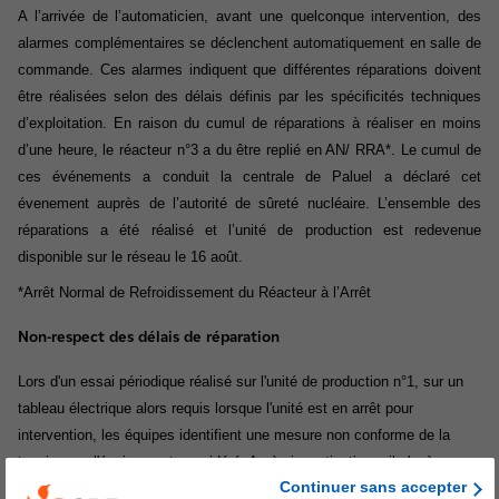
A l’arrivée de l’automaticien, avant une quelconque intervention, des
alarmes complémentaires se déclenchent automatiquement en salle de
commande. Ces alarmes indiquent que différentes réparations doivent
être réalisées selon des délais définis par les spécificités techniques
d’exploitation. En raison du cumul de réparations à réaliser en moins
d’une heure, le réacteur n°3 a du être replié en AN/ RRA*. Le cumul de
ces événements a conduit la centrale de Paluel a déclaré cet
évenement auprès de l’autorité de sûreté nucléaire. L’ensemble des
réparations a été réalisé et l’unité de production est redevenue
disponible sur le réseau le 16 août.
*Arrêt Normal de Refroidissement du Réacteur à l’Arrêt
Non-respect des délais de réparation
Lors d'un essai périodique réalisé sur l'unité de production n°1, sur un
tableau électrique alors requis lorsque l'unité est en arrêt pour
intervention, les équipes identifient une mesure non conforme de la
tension sur l'équipement considéré. Après investigations, il s'avère que
Continuer sans accepter
pendant 3 heures, la pression du circuit primaire n'était pas conforme