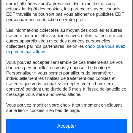
auprès de l’Autorité de Sureté Nucléaire (ASN) qui aurait du faire l’objet
seront affichées sur d’autres sites. En revanche, si vous
refusez le dépôt des cookies, les partenaires avec lesquels
d’une réparation sous 3 jours.
EDF travaille ne pourront pas vous afficher de publicités EDF
personnalisées en fonction de votre profil.
*le système DEG assure la production et l'alimentation en eau glacée
des batteries froides des circuits de ventilation du bâtiment électrique
Les informations collectées au moyen des cookies et autres
du bâtiment combustible et du bâtiment réacteur
traceurs pourront être associées avec celles traitées sur vos
autres appareils et/ou avec des données personnelles
collectées par nos partenaires, selon les
choix que vous avez
Mauvaise méthode de calcul utilisée lors de la vérification de la
exprimés par ailleurs
.
disponibilité de matériel
Vous pouvez accepter l’ensemble de ces traitements de vos
Des essais de fonctionnement sont effectués quotidiennement pour
données personnelles ou vous y opposer. Le bouton «
Personnaliser » vous permet par ailleurs de paramétrer
s'assurer du bon état des échangeurs RRI/SEC*. En fonction de la
individuellement les finalités de traitement des cookies et
configuration du réacteur, les tests varient. Lors d'une vérification, sur
traceurs que vous souhaitez accepter. Votre choix sera
l’unité de production n°1, il a été demandé aux équipes de la centrale
conservé pendant une durée de 6 mois à l’issue de laquelle ce
message vous sera à nouveau affiché.
de justifier les calculs de puissance échangée. Après examen, il a été
constaté que la méthode de vérification prise en compte ne
Vous pouvez modifier votre choix à tout moment en cliquant
correspondait pas à la configuration du réacteur.
sur le lien « cookies » en bas de page.
Toutefois, les échangeurs sont restés pleinement fonctionnels tout au
Accepter
long de cette période. Les équipes ont donc recalculé les valeurs avec