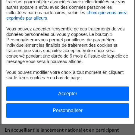
traceurs pourront être associées avec celles traitées sur vos
activement aux animations organisées localement pour
autres appareils et/ou avec des données personnelles
collectées par nos partenaires, selon les
choix que vous avez
valoriser la filière et ses métiers.
exprimés par ailleurs
.
➡️ Mercredi 11 mars à Calais, à l’occasion d’une
Matinée
Vous pouvez accepter l’ensemble de ces traitements de vos
données personnelles ou vous y opposer. Le bouton «
découverte des métiers du nucléaire et de la
Personnaliser » vous permet par ailleurs de paramétrer
construction
organisée avec la Fabrique Défi. Un temps
individuellement les finalités de traitement des cookies et
d’échanges et de découverte pour les publics en
traceurs que vous souhaitez accepter. Votre choix sera
conservé pendant une durée de 6 mois à l’issue de laquelle ce
recherche d’orientation ou de reconversion.
Sur
message vous sera à nouveau affiché.
inscription auprès de la Fabrique Défi.
Vous pouvez modifier votre choix à tout moment en cliquant
sur le lien « cookies » en bas de page.
➡️ Jeudi 12 mars à Gravelines, à l’occasion du
Forum des
Métiers du Nucléaire
à la Salle Frédéric Petit - Complexe
sportif du pont de pierre - de Gravelines. Un rendez-vous
Accepter
incontournable pour découvrir les métiers du secteur,
rencontrer des professionnels et s’informer sur les
Personnaliser
nombreuses opportunités d’emploi.
En accueillant le lancement national et en participant