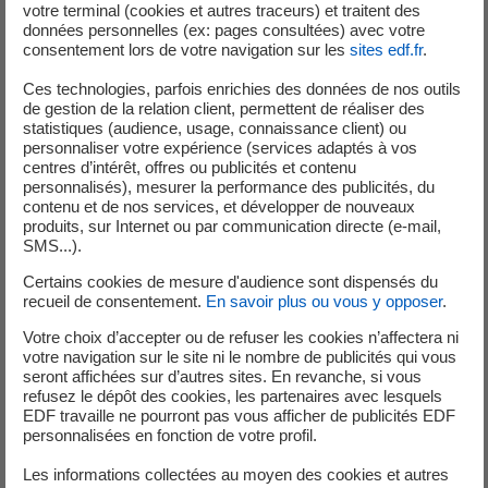
votre terminal (cookies et autres traceurs) et traitent des
données personnelles (ex: pages consultées) avec votre
Le mardi 24 février, la centrale de Gravelines a donné le
consentement lors de votre navigation sur les
sites edf.fr
.
coup d’envoi national de la 4ᵉ édition de la Semaine des
Ces technologies, parfois enrichies des données de nos outils
Métiers du Nucléaire. En présence de Bernard Fontana,
de gestion de la relation client, permettent de réaliser des
président du groupe EDF, les partenaires ont pu découvrir
statistiques (audience, usage, connaissance client) ou
un programme immersif dédié aux métiers de la filière.
personnaliser votre expérience (services adaptés à vos
centres d’intérêt, offres ou publicités et contenu
Au cours de cette journée, les participants ont découvert
personnalisés), mesurer la performance des publicités, du
plusieurs espaces de formation dédiés aux salariés et
contenu et de nos services, et développer de nouveaux
partenaires industriels du site : installations pédagogiques,
produits, sur Internet ou par communication directe (e-mail,
SMS...).
espaces d’entraînement, simulateur de la salle des
commandes. Une conférence de presse est venue
Certains cookies de mesure d'audience sont dispensés du
recueil de consentement.
En savoir plus ou vous y opposer
.
compléter le programme, avant une visite terrain au plus
près des activités industrielles.
Votre choix d’accepter ou de refuser les cookies n’affectera ni
Découvrez le dossier presse de l'évènement en cliquant
votre navigation sur le site ni le nombre de publicités qui vous
seront affichées sur d’autres sites. En revanche, si vous
ici.
refusez le dépôt des cookies, les partenaires avec lesquels
EDF travaille ne pourront pas vous afficher de publicités EDF
La centrale de Gravelines mobilisée toute la semaine
personnalisées en fonction de votre profil.
Les informations collectées au moyen des cookies et autres
En plus du lancement national, la centrale participe