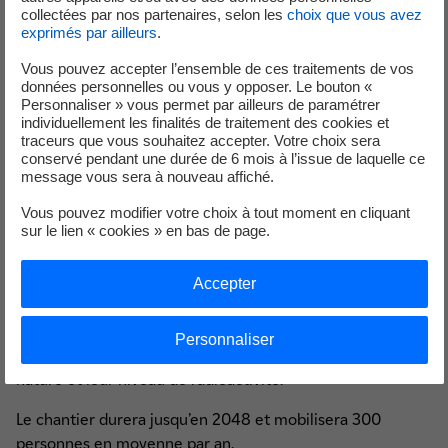
nucléaires du réacteur n°2. Elles seront suivies du
collectées par nos partenaires, selon les
choix que vous avez
démantèlement électromécanique, de l’assainissement
exprimés par ailleurs
.
des structures, de la démolition des bâtiments et de la
Vous pouvez accepter l’ensemble de ces traitements de vos
réhabilitation du site, permettant de le restituer pour un
données personnelles ou vous y opposer. Le bouton «
nouvel usage industriel dans les meilleures conditions de
Personnaliser » vous permet par ailleurs de paramétrer
individuellement les finalités de traitement des cookies et
sécurité, de sûreté et de maîtrise technique. Le contrôle
traceurs que vous souhaitez accepter. Votre choix sera
des rejets et la surveillance de l’environnement du site se
conservé pendant une durée de 6 mois à l’issue de laquelle ce
poursuivront tout au long du démantèlement : 3 000
message vous sera à nouveau affiché.
prélèvements et 4 500 analyses sont réalisés chaque
Vous pouvez modifier votre choix à tout moment en cliquant
année.
sur le lien « cookies » en bas de page.
Le démantèlement de Fessenheim générera 405 000
tonnes de matériaux dont 95 % non-radioactifs. Il s’agit
Accepter
pour l’essentiel de bétons qui seront réutilisés sur site
comme remblais. Les 5 % de déchets radioactifs seront
Personnaliser
triés et orientés vers des filières dédiées, selon leur
nature et leur niveau de radioactivité.
Le chantier durera jusqu’en 2048 et mobilisera 300
personnes en moyenne par an.