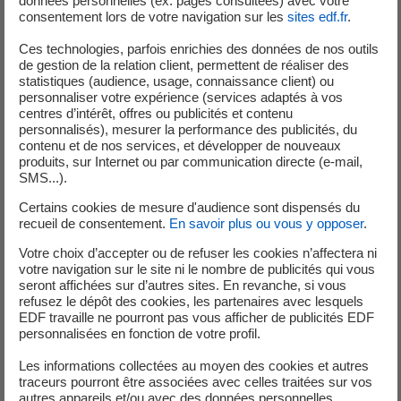
données personnelles (ex: pages consultées) avec votre
consentement lors de votre navigation sur les
sites edf.fr
.
Les premiers chantiers
Ces technologies, parfois enrichies des données de nos outils
emblématiques du démantèlement
de gestion de la relation client, permettent de réaliser des
statistiques (audience, usage, connaissance client) ou
seront engagés dès 2026
personnaliser votre expérience (services adaptés à vos
centres d’intérêt, offres ou publicités et contenu
personnalisés), mesurer la performance des publicités, du
Réalisées par EDF, Cyclife Engineering (filiale d’EDF) et les
contenu et de nos services, et développer de nouveaux
partenaires industriels locaux, les premières opérations de
produits, sur Internet ou par communication directe (e-mail,
SMS...).
démantèlement des bâtiments nucléaires seront
engagées dès 2026, sous le contrôle de l’ASNR. Parmi elles
Certains cookies de mesure d'audience sont dispensés du
recueil de consentement.
En savoir plus ou vous y opposer
.
:
Votre choix d’accepter ou de refuser les cookies n’affectera ni
le retrait des alvéoles de maintien des éléments
votre navigation sur le site ni le nombre de publicités qui vous
combustible dans la piscine du bâtiment
seront affichées sur d’autres sites. En revanche, si vous
refusez le dépôt des cookies, les partenaires avec lesquels
combustible n°1 ;
EDF travaille ne pourront pas vous afficher de publicités EDF
la dépose des trois générateurs de vapeur du
personnalisées en fonction de votre profil.
bâtiment réacteur n°1.
Les informations collectées au moyen des cookies et autres
traceurs pourront être associées avec celles traitées sur vos
Ces opérations seront ensuite menées dans les bâtiments
autres appareils et/ou avec des données personnelles