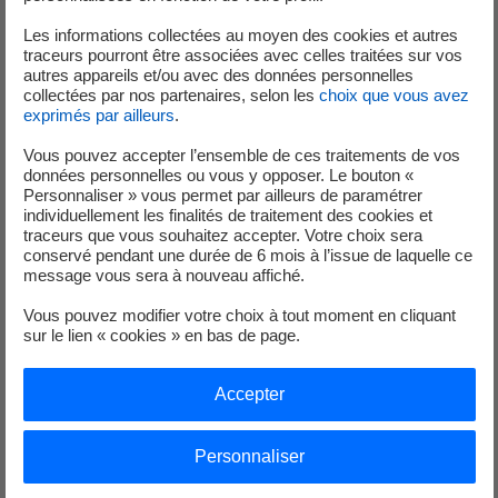
Les informations collectées au moyen des cookies et autres
traceurs pourront être associées avec celles traitées sur vos
Registre rejets chimiques Fessenheim Avril 2025
autres appareils et/ou avec des données personnelles
collectées par nos partenaires, selon les
choix que vous avez
exprimés par ailleurs
.
Registre rejets radioactifs Fessenheim Avril 2025
Vous pouvez accepter l’ensemble de ces traitements de vos
données personnelles ou vous y opposer. Le bouton «
Registre rejets chimiques Fessenheim Mars 2025
Personnaliser » vous permet par ailleurs de paramétrer
individuellement les finalités de traitement des cookies et
traceurs que vous souhaitez accepter. Votre choix sera
Registre rejets radioactifs Fessenheim Mars 2025
conservé pendant une durée de 6 mois à l’issue de laquelle ce
message vous sera à nouveau affiché.
Registre rejets chimiques Fessenheim Février
Vous pouvez modifier votre choix à tout moment en cliquant
sur le lien « cookies » en bas de page.
2025
Accepter
Registre rejets radioactifs Fessenheim Février
2025
Personnaliser
Registre rejets chimiques Fessenheim Janvier