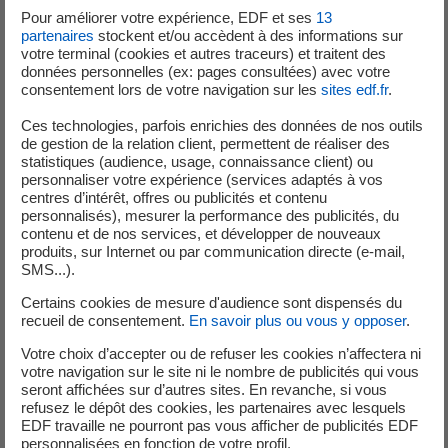
Pour améliorer votre expérience, EDF et ses
13
partenaires
stockent et/ou accèdent à des informations sur
votre terminal (cookies et autres traceurs) et traitent des
Registre rejets radioactifs Fessenheim Août 2025
données personnelles (ex: pages consultées) avec votre
consentement lors de votre navigation sur les
sites edf.fr
.
Registre rejets chimiques Fessenheim Juillet
Ces technologies, parfois enrichies des données de nos outils
2025
de gestion de la relation client, permettent de réaliser des
statistiques (audience, usage, connaissance client) ou
personnaliser votre expérience (services adaptés à vos
Registre rejets radioactifs Fessenheim Juillet
centres d’intérêt, offres ou publicités et contenu
personnalisés), mesurer la performance des publicités, du
2025
contenu et de nos services, et développer de nouveaux
produits, sur Internet ou par communication directe (e-mail,
SMS...).
Registre rejets chimiques Fessenheim Juin 2025
Certains cookies de mesure d'audience sont dispensés du
recueil de consentement.
En savoir plus ou vous y opposer
.
Registre rejets radioactifs Fessenheim Juin 2025
Votre choix d’accepter ou de refuser les cookies n’affectera ni
votre navigation sur le site ni le nombre de publicités qui vous
Registre rejets chimiques Fessenheim Mai 2025
seront affichées sur d’autres sites. En revanche, si vous
refusez le dépôt des cookies, les partenaires avec lesquels
EDF travaille ne pourront pas vous afficher de publicités EDF
personnalisées en fonction de votre profil.
Registre rejets radioactifs Fessenheim Mai 2025