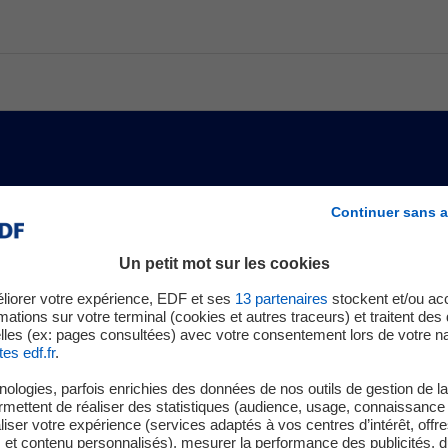
Actualité générale
Continuer sans a
sais de fonctionnement de s
Un petit mot sur les cookies
Publié le 11/06/2026
liorer votre expérience, EDF et ses
13
partenaires
stockent et/ou ac
mations sur votre terminal (cookies et autres traceurs) et traitent de
lles (ex: pages consultées) avec votre consentement lors de votre na
tes edf.fr
.
ologies, parfois enrichies des données de nos outils de gestion de la 
ermettent de réaliser des statistiques (audience, usage, connaissance 
iser votre expérience (services adaptés à vos centres d’intérêt, offr
s et contenu personnalisés), mesurer la performance des publicités, 