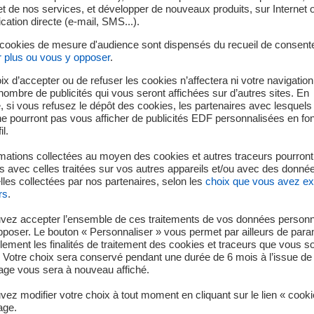
t de nos services, et développer de nouveaux produits, sur Internet 
nctionnement de soupapes de vapeur
tion directe (e-mail, SMS...).
sais réglementaires de fonctionnement de soupapes de vapeur su
 cookies de mesure d'audience sont dispensés du recueil de consent
r plus ou vous y opposer
.
éaire de l’installation, seront réalisés.
ix d’accepter ou de refuser les cookies n’affectera ni votre navigation
e cadre des activités de maintenance de l’unité. Ils sont réalisés
e nombre de publicités qui vous seront affichées sur d’autres sites. En
ent au niveau de pression attendu.
 si vous refusez le dépôt des cookies, les partenaires avec lesquel
 ne pourront pas vous afficher de publicités EDF personnalisées en fo
il.
 vapeur d’eau s'échappant à gros débit peut générer un bruit s
ituées à proximité de la centrale.
mations collectées au moyen des cookies et autres traceurs pourront
 avec celles traitées sur vos autres appareils et/ou avec des donné
les collectées par nos partenaires, selon les
choix que vous avez e
rs
.
vez accepter l’ensemble de ces traitements de vos données personn
pposer. Le bouton « Personnaliser » vous permet par ailleurs de para
llement les finalités de traitement des cookies et traceurs que vous s
Haut de page
 Votre choix sera conservé pendant une durée de 6 mois à l’issue de 
ge vous sera à nouveau affiché.
Je déménage
EDF en 
ez modifier votre choix à tout moment en cliquant sur le lien « cook
age.
Faire des économies d’énergie
Notre m