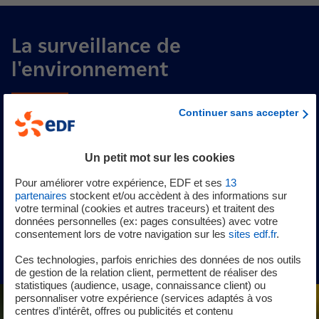
La surveillance de
l'environnement
Continuer sans accepter
Certifiée ISO 14001 depuis 2003, la centrale surveille en
permanence son impact sur l’environnement. En 2025,
plus de 26 000 prélèvements et analyses ont été réalisés
Un petit mot sur les cookies
pour s’assurer de l’efficacité des démarches
Pour améliorer votre expérience, EDF et ses
13
environnementales en vigueur.
partenaires
stockent et/ou accèdent à des informations sur
votre terminal (cookies et autres traceurs) et traitent des
données personnelles (ex: pages consultées) avec votre
Consulter les derniers résultats d'analyse
consentement lors de votre navigation sur les
sites edf.fr
.
nouvel onglet
Ces technologies, parfois enrichies des données de nos outils
de gestion de la relation client, permettent de réaliser des
statistiques (audience, usage, connaissance client) ou
personnaliser votre expérience (services adaptés à vos
centres d’intérêt, offres ou publicités et contenu