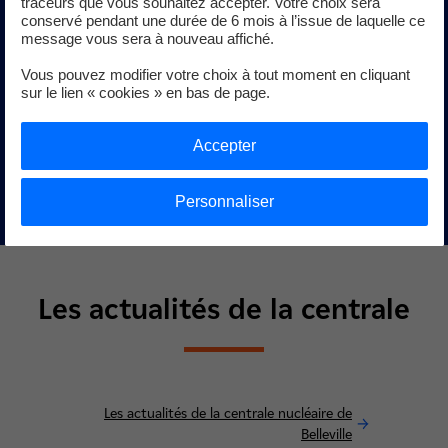
traceurs que vous souhaitez accepter. Votre choix sera
EDF, en tant qu’industriel responsable, assure l’exploitation
conservé pendant une durée de 6 mois à l’issue de laquelle ce
de la centrale nucléaire de Belleville-sur-Loire avec la plus
message vous sera à nouveau affiché.
grande vigilance. Encadrée par une réglementation très
Vous pouvez modifier votre choix à tout moment en cliquant
stricte, la sécurité de la centrale est réexaminée en
sur le lien « cookies » en bas de page.
permanence et fait l’objet d’un suivi et contrôle
quotidien.
Accepter
Consulter les informations réglementaires
Personnaliser
Les actualités de la centrale
Les actualités de la centrale nucléaire de
Belleville