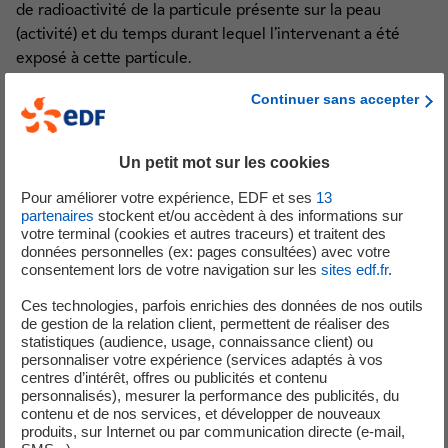
de radioactivité de la particule présente sur la peau
(activité) et du temps durant lequel l’intervenant a été
exposé à cette particule.
Ainsi, le calcul de dose a été réalisé sous une forme
Continuer sans accepter
conservative, prenant en compte un temps d’exposition
majoré, et a conduit à estimer la dose intégrée par la peau
à 133,3 mSv.
Un petit mot sur les cookies
Cette exposition représente un potentiel dépassement du
Pour améliorer votre expérience, EDF et ses
13
quart de la limite réglementaire annuelle dite "dose peau"
partenaires
stockent et/ou accèdent à des informations sur
fixée à 500 mSv pour une surface de 1 cm² de peau. La
votre terminal (cookies et autres traceurs) et traitent des
dose équivalente reçue par l’intervenant pour le corps
données personnelles (ex: pages consultées) avec votre
consentement lors de votre navigation sur les
sites edf.fr
.
entier est quant à elle très faible, plus de 870 fois
inférieure à la limite annuelle réglementaire qui est de 20
Ces technologies, parfois enrichies des données de nos outils
mSv pour le corps entier.
de gestion de la relation client, permettent de réaliser des
statistiques (audience, usage, connaissance client) ou
personnaliser votre expérience (services adaptés à vos
Cette exposition est sans conséquence pour la santé du
centres d’intérêt, offres ou publicités et contenu
salarié, qui bénéficie par ailleurs du suivi médical adapté à
personnalisés), mesurer la performance des publicités, du
tous les intervenants travaillant en zone contrôlée.
contenu et de nos services, et développer de nouveaux
produits, sur Internet ou par communication directe (e-mail,