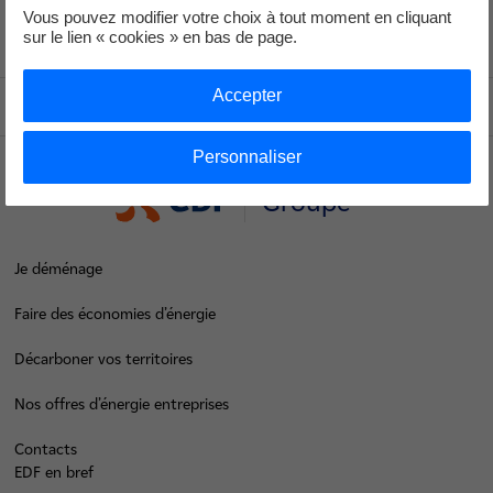
Vous pouvez modifier votre choix à tout moment en cliquant
sur le lien « cookies » en bas de page.
Voir le fil d'ariane
Accepter
Haut de page
Personnaliser
Groupe
Je déménage
Faire des économies d’énergie
Décarboner vos territoires
Nos offres d’énergie entreprises
Contacts
EDF en bref