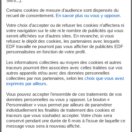
SMS...).
Dès la détection de la contamination, des contrôles ont
été réalisés dans la zone de travail de l’intervenant. Ils
Certains cookies de mesure d'audience sont dispensés du
recueil de consentement.
En savoir plus ou vous y opposer
.
n’ont montré aucune trace de contamination particulière.
Aucun autre salarié présent au même moment dans le
Votre choix d’accepter ou de refuser les cookies n’affectera ni
votre navigation sur le site ni le nombre de publicités qui vous
bâtiment réacteur n’a été détecté contaminé par les
seront affichées sur d’autres sites. En revanche, si vous
portiques de contrôles lors de leur sortie de la zone
refusez le dépôt des cookies, les partenaires avec lesquels
nucléaire.
EDF travaille ne pourront pas vous afficher de publicités EDF
personnalisées en fonction de votre profil.
La direction de la centrale nucléaire de Belleville-sur-Loire
Les informations collectées au moyen des cookies et autres
a déclaré cet événement le 6 novembre 2025 auprès de
traceurs pourront être associées avec celles traitées sur vos
autres appareils et/ou avec des données personnelles
l’Autorité de sûreté nucléaire et de radioprotection,
collectées par nos partenaires, selon les
choix que vous avez
comme événement significatif radioprotection de niveau
exprimés par ailleurs
.
1 sur l’échelle INES, qui comporte 7 niveaux, en raison du
Vous pouvez accepter l’ensemble de ces traitements de vos
dépassement potentiel du quart de la limite
données personnelles ou vous y opposer. Le bouton «
réglementaire annuelle pour la dose cutanée.
Personnaliser » vous permet par ailleurs de paramétrer
individuellement les finalités de traitement des cookies et
traceurs que vous souhaitez accepter. Votre choix sera
conservé pendant une durée de 6 mois à l’issue de laquelle ce
message vous sera à nouveau affiché.