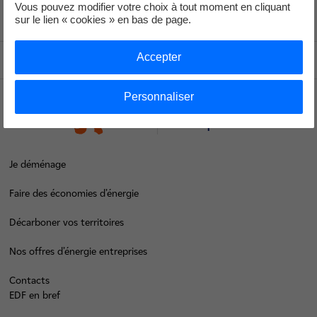
Vous pouvez modifier votre choix à tout moment en cliquant
Voir le fil d'ariane
sur le lien « cookies » en bas de page.
Accepter
Haut de page
Personnaliser
Groupe
Je déménage
Faire des économies d’énergie
Décarboner vos territoires
Nos offres d’énergie entreprises
Contacts
EDF en bref