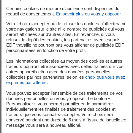
teneur en légionnelle a été renforcée via la réalisation de
Certains cookies de mesure d'audience sont dispensés du
prélèvements quotidiens dans l’aéroréfrigérant de l’unité
recueil de consentement.
En savoir plus ou vous y opposer
.
de production n°1. Les actions de suivi sont encadrées
Votre choix d’accepter ou de refuser les cookies n’affectera ni
dans une organisation définie et seront maintenues
votre navigation sur le site ni le nombre de publicités qui vous
jusqu’à l’obtention de résultats d’analyse inférieurs à 10
seront affichées sur d’autres sites. En revanche, si vous
000 UFC/litre.
refusez le dépôt des cookies, les partenaires avec lesquels
EDF travaille ne pourront pas vous afficher de publicités EDF
personnalisées en fonction de votre profil.
Cet événement n’a eu aucun impact réel sanitaire ou
environnemental. En raison du dépassement du seuil
Les informations collectées au moyen des cookies et autres
réglementaire de concentration en légionnelles, la
traceurs pourront être associées avec celles traitées sur vos
autres appareils et/ou avec des données personnelles
direction de la centrale nucléaire de Belleville sur Loire a
collectées par nos partenaires, selon les
choix que vous avez
déclaré à l’Autorité de sûreté nucléaire, un Evénement
exprimés par ailleurs
.
significatif pour l’environnement le 2 juillet 2026.
Vous pouvez accepter l’ensemble de ces traitements de vos
données personnelles ou vous y opposer. Le bouton «
*Unité formant colonie par litre d’eau.
Personnaliser » vous permet par ailleurs de paramétrer
individuellement les finalités de traitement des cookies et
traceurs que vous souhaitez accepter. Votre choix sera
conservé pendant une durée de 6 mois à l’issue de laquelle ce
message vous sera à nouveau affiché.