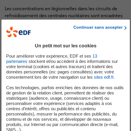
Les concentrations en légionnelles dans les circuits de
refroidissement des centrales nucléaires sont encadrées
par des seuils réglementaires et font l'objet d'une
Continuer sans accepter
surveillance régulière par EDF. Pour la légionnelle
potentiellement pathogène Legionella pneumophila, la
réglementation fixe une limite de 100 000 UFC/litre*.
Un petit mot sur les cookies
Le 22 juin 2026, un prélèvement est effectué dans
Pour améliorer votre expérience, EDF et ses
13
partenaires
stockent et/ou accèdent à des informations sur
l’aéroréfrigérant de l’unité de production n°1 de la centrale
votre terminal (cookies et autres traceurs) et traitent des
de Belleville.
données personnelles (ex: pages consultées) avec votre
consentement lors de votre navigation sur les
sites edf.fr
.
er
Le résultat d’analyse, reçu le 1
juillet 2026, met en
Ces technologies, parfois enrichies des données de nos outils
évidence un taux en légionnelles de 150 000 UFC/litre.
de gestion de la relation client, permettent de réaliser des
statistiques (audience, usage, connaissance client) ou
Conformément à nos procédures, des actions sont alors
personnaliser votre expérience (services adaptés à vos
lancées, telles que la mise en service du circuit de
centres d’intérêt, offres ou publicités et contenu
traitement par monochloramine (chlore et ammoniaque).
personnalisés), mesurer la performance des publicités, du
contenu et de nos services, et développer de nouveaux
Ce traitement permettra de limiter la teneur en
produits, sur Internet ou par communication directe (e-mail,
légionnelles dans le circuit. La fréquence de suivi de la
SMS...).