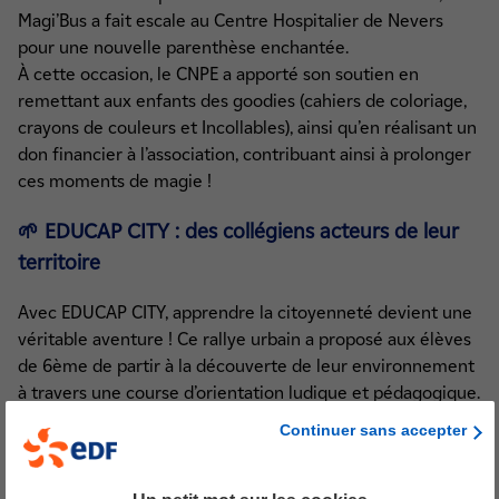
Magi’Bus a fait escale au Centre Hospitalier de Nevers
pour une nouvelle parenthèse enchantée.
À cette occasion, le CNPE a apporté son soutien en
remettant aux enfants des goodies (cahiers de coloriage,
crayons de couleurs et Incollables), ainsi qu’en réalisant un
don financier à l’association, contribuant ainsi à prolonger
ces moments de magie !
🌱 EDUCAP CITY : des collégiens acteurs de leur
territoire
Avec EDUCAP CITY, apprendre la citoyenneté devient une
véritable aventure ! Ce rallye urbain a proposé aux élèves
de 6ème de partir à la découverte de leur environnement
à travers une course d’orientation ludique et pédagogique.
Continuer sans accepter
Pour sa
5ème édition
, le
5 mai 2026
, près de 300 élèves
de Cosne, Pouilly-sur-Loire et Donzy ont été mobilisés
autour d’un thème essentiel :
la biodiversité
.