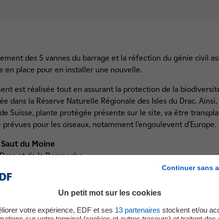
cement des 5 vannes du barrage et la réfection du génie civil a
le en place pour en installer une nouvelle.
t est réalisée tout en assurant la protection de la biodiversité
uée dans la Réserve Naturelle Régionale des Isles du Drac. Ainsi, 
le de Suisse, plante protégée présente sur le site, va être trans
 prévues pour les oiseaux, notamment l’engoulevent d’Europe.
e Saut du Moine
u Drac et de la Romanche.
Continuer sans a
3
 : 20 000 m
es hydroélectriques : Pont de Claix, Drac inférieur et le Rondea
Un petit mot sur les cookies
e produire en moyenne l’équivalent de la consommation annuel
liorer votre expérience, EDF et ses
13
partenaires
stockent et/ou ac
17 000 tonnes de CO
.
2
mations sur votre terminal (cookies et autres traceurs) et traitent de