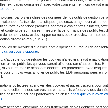
lles (ex: pages consultées) avec votre consentement lors de votre na
tes edf.fr
.
ologies, parfois enrichies des données de nos outils de gestion de la 
Le barrage de Saut du Moine
ermettent de réaliser des statistiques (audience, usage, connaissance 
iser votre expérience (services adaptés à vos centres d’intérêt, offr
s et contenu personnalisés), mesurer la performance des publicités, 
t de nos services, et développer de nouveaux produits, sur Internet 
tion directe (e-mail, SMS...).
 cookies de mesure d'audience sont dispensés du recueil de consent
r plus ou vous y opposer
.
ix d’accepter ou de refuser les cookies n’affectera ni votre navigation
e nombre de publicités qui vous seront affichées sur d’autres sites. En
 si vous refusez le dépôt des cookies, les partenaires avec lesquel
 ne pourront pas vous afficher de publicités EDF personnalisées en fo
il.
mations collectées au moyen des cookies et autres traceurs pourront
 avec celles traitées sur vos autres appareils et/ou avec des donné
les collectées par nos partenaires, selon les
choix que vous avez e
rs
.
vez accepter l’ensemble de ces traitements de vos données personn