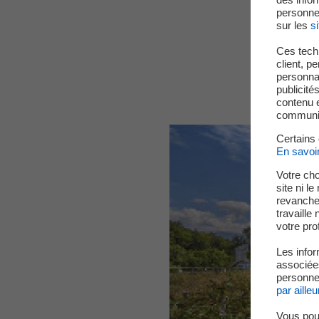
personne
sur les
si
Ces techn
client, p
personnal
publicité
contenu e
communica
Certains
En savoi
Votre cho
site ni l
revanche,
travaille
votre prof
Les infor
associées
personnel
par ailleu
Vous pou