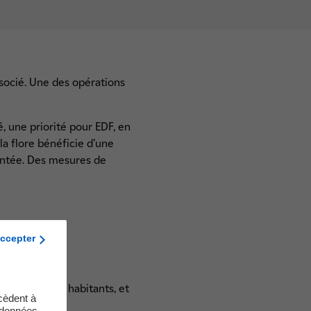
ssocié. Une des opérations
, une priorité pour EDF, en
la flore bénéficie d’une
plantée. Des mesures de
ccepter
u
le de 55 000 habitants, et
cèdent à
s données