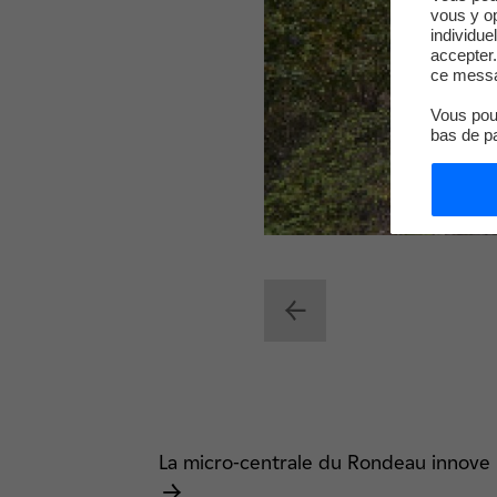
vous y o
individue
accepter.
ce messa
Vous pouv
bas de p
La micro-centrale du Rondeau innove