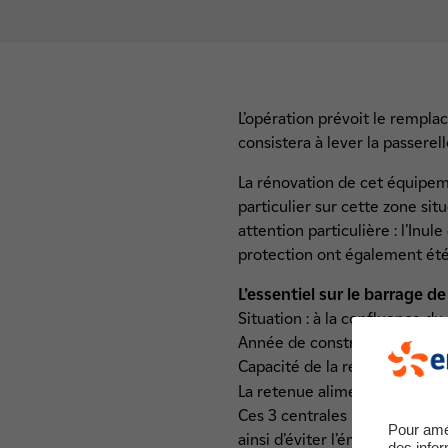
L’opération prévoit le rempla
consistera à lever la passerel
La rénovation de cet équipemen
particulier sur cette zone sit
attention particulière : l’Inu
protection ont également été
L’essentiel sur le barrage d
Situation : à la confluence d
Année de construction : 1920
Capacité de la retenue d’eau
La retenue alimente 3 central
Ces 3 centrales permettent d
Pour amé
ainsi d’éviter l’émission de 1
des infor