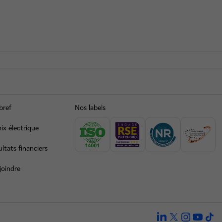
bref
Nos labels
ix électrique
ltats financiers
joindre
linkedin
twitter
instagra
yout
ti