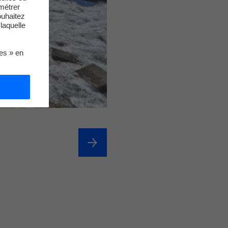
métrer
ouhaitez
laquelle
ies » en