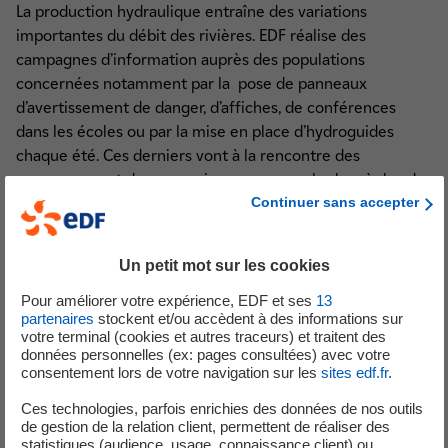
La production hydraulique entraîne des variations
importantes du débit des rivières. EDF réalise des
campagnes d’information auprès des populations
concernées notamment par la pose de panneaux
d’avertissement de danger, d’affiches, de conférences
dans les écoles ou par la mise en place d’hydroguides
chaque été. Ces derniers vont à la rencontre des
promeneurs et des vacanciers pour rappeler les règles de
prudence à respecter.
Continuer sans accepter
Parce que les apparences sont trompeuses, renseignez-
Un petit mot sur les cookies
vous
les règles de prudence élémentaire au bord de ces
cours d’eau
.
Pour améliorer votre expérience, EDF et ses
13
partenaires
stockent et/ou accèdent à des informations sur
votre terminal (cookies et autres traceurs) et traitent des
données personnelles (ex: pages consultées) avec votre
consentement lors de votre navigation sur les
sites edf.fr
.
Ces technologies, parfois enrichies des données de nos outils
de gestion de la relation client, permettent de réaliser des
statistiques (audience, usage, connaissance client) ou