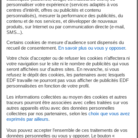
personnaliser votre expérience (services adaptés à vos
centres d’intérêt, offres ou publicités et contenu
personnalisés), mesurer la performance des publicités, du
contenu et de nos services, et développer de nouveaux
produits, sur Internet ou par communication directe (e-mail,
SMS...).
Certains cookies de mesure d'audience sont dispensés du
Bruno Conty
recueil de consentement.
En savoir plus ou vous y opposer
.
Votre choix d’accepter ou de refuser les cookies n’affectera ni
votre navigation sur le site ni le nombre de publicités qui vous
seront affichées sur d’autres sites. En revanche, si vous
Voir le fil d'ariane
refusez le dépôt des cookies, les partenaires avec lesquels
EDF travaille ne pourront pas vous afficher de publicités EDF
personnalisées en fonction de votre profil.
Haut de page
Les informations collectées au moyen des cookies et autres
traceurs pourront être associées avec celles traitées sur vos
autres appareils et/ou avec des données personnelles
collectées par nos partenaires, selon les
choix que vous avez
Groupe
exprimés par ailleurs
.
Vous pouvez accepter l’ensemble de ces traitements de vos
données personnelles ou vous y opposer. Le bouton «