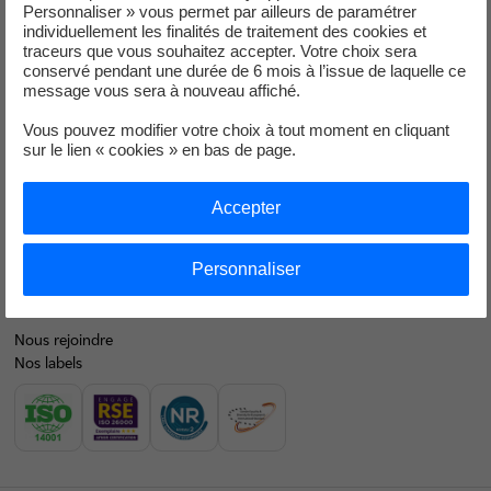
Je déménage
Personnaliser » vous permet par ailleurs de paramétrer
individuellement les finalités de traitement des cookies et
Faire des économies d’énergie
traceurs que vous souhaitez accepter. Votre choix sera
conservé pendant une durée de 6 mois à l’issue de laquelle ce
message vous sera à nouveau affiché.
Décarboner vos territoires
Vous pouvez modifier votre choix à tout moment en cliquant
Nos offres d’énergie entreprises
sur le lien « cookies » en bas de page.
Contacts
EDF en bref
Accepter
Notre mix électrique
Personnaliser
Nos résultats financiers
Nous rejoindre
Nos labels