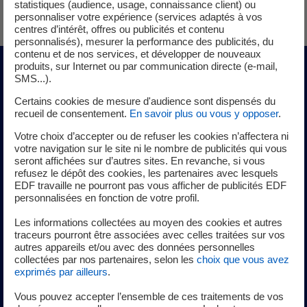
statistiques (audience, usage, connaissance client) ou
personnaliser votre expérience (services adaptés à vos
centres d’intérêt, offres ou publicités et contenu
personnalisés), mesurer la performance des publicités, du
contenu et de nos services, et développer de nouveaux
produits, sur Internet ou par communication directe (e-mail,
SMS...).
Toute la passe à poissons sera automatisée afin de
Certains cookies de mesure d'audience sont dispensés du
s'adapter aux différents modes de fonctionnement dont
recueil de consentement.
En savoir plus ou vous y opposer
.
les variations de hauteurs des chutes d’eau des 4 entrées
Votre choix d’accepter ou de refuser les cookies n’affectera ni
piscicoles.
votre navigation sur le site ni le nombre de publicités qui vous
seront affichées sur d’autres sites. En revanche, si vous
Deux automates gèreront le fonctionnement de la passe à
refusez le dépôt des cookies, les partenaires avec lesquels
poissons :
EDF travaille ne pourront pas vous afficher de publicités EDF
personnalisées en fonction de votre profil.
- L’automate programmable principal : Il pilote la plage de
fonctionnement de la passe à poissons définie avec
Les informations collectées au moyen des cookies et autres
3
3
l’administration (500 m
/s – 2000 m
/s), les hauteurs de
traceurs pourront être associées avec celles traitées sur vos
autres appareils et/ou avec des données personnelles
chute aux entrées, supervise le fonctionnement de la
collectées par nos partenaires, selon les
choix que vous avez
station de pompage, du dégrilleur et du nettoyage des
exprimés par ailleurs
.
vitres du local de comptage.
Vous pouvez accepter l’ensemble de ces traitements de vos
- L’automate de groupe : C’est l’automate de la