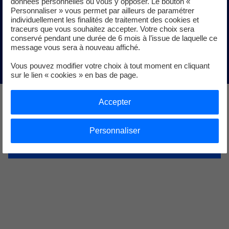
données personnelles ou vous y opposer. Le bouton «
microcentrale générant le débit d'entrée de la Rive Est
Personnaliser » vous permet par ailleurs de paramétrer
pour piloter le fonctionnement de la turbine qui fournit
individuellement les finalités de traitement des cookies et
traceurs que vous souhaitez accepter. Votre choix sera
une grande partie de la consommation électrique de la
conservé pendant une durée de 6 mois à l’issue de laquelle ce
Passe à poissons.
message vous sera à nouveau affiché.
Vous pouvez modifier votre choix à tout moment en cliquant
sur le lien « cookies » en bas de page.
Accepter
Retrouvez les différentes étapes de la construction
Personnaliser
de la passe à poissons de l'usine hydroélectrique
de Rhinau