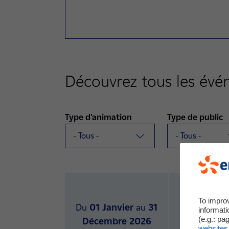
Découvrez tous les év
Type d'animation
Type de public
To impro
Du
01 Janvier
au
31
informati
(e.g.: pa
Décembre 2026
websites