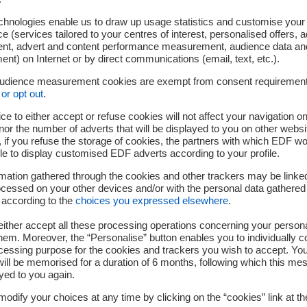
chnologies enable us to draw up usage statistics and customise your
e (services tailored to your centres of interest, personalised offers, 
ent, advert and content performance measurement, audience data an
nt) on Internet or by direct communications (email, text, etc.).
audience measurement cookies are exempt from consent requiremen
or opt out
.
Journées européennes du patrimoine
ce to either accept or refuse cookies will not affect your navigation on
nor the number of adverts that will be displayed to you on other websi
A partir de 14 ans
if you refuse the storage of cookies, the partners with which EDF wo
le to display customised EDF adverts according to your profile.
 l’occasion des Journées européennes du patrimoine : vivez un
œur de l’énergie qui transforme vos vies. Venez visiter nos site
mation gathered through the cookies and other trackers may be linke
cessed on your other devices and/or with the personal data gathered
âtissent l’avenir électrique depuis 80 ans.
 according to the
choices you expressed elsewhere
.
ither accept all these processing operations concerning your persona
em. Moreover, the “Personalise” button enables you to individually c
cessing purpose for the cookies and trackers you wish to accept. Yo
ill be memorised for a duration of 6 months, following which this mes
yed to you again.
odify your choices at any time by clicking on the “cookies” link at t