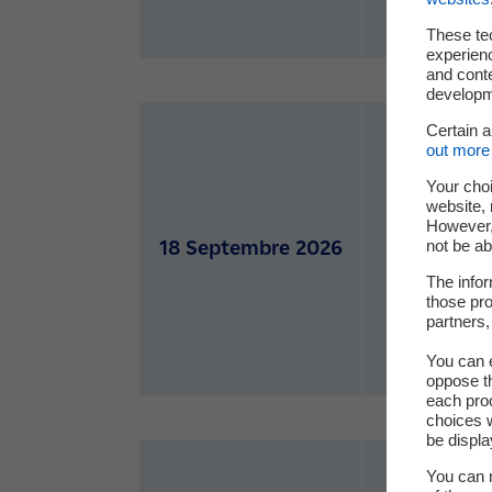
These te
experienc
and cont
developme
Certain 
out more 
Your choi
website, 
However, 
not be ab
18 Septembre 2026
A
c
The infor
those pro
b
partners,
You can e
oppose th
each pro
choices w
be displa
You can m