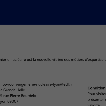
erie nucléaire est la nouvelle vitrine des métiers d'expertise e
showroom-ingenierie-nucleaire-lyon@edf.fr
Condition
La Grande Halle
Pour visite
19 rue Pierre Bourdeix
présenter 
Lyon 69007
validité.