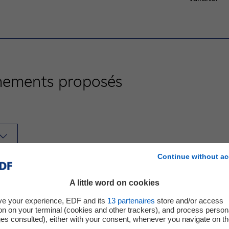
énements proposés
Continue without ac
A little word on cookies
Visitez le Showroom de l'ingénierie nuc
ve your experience, EDF and its
13
partenaires
store and/or access
on on your terminal (cookies and other trackers), and process person
ges consulted), either with your consent, whenever you navigate on t
Entrée gratuite
A partir de 16 ans
.