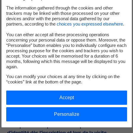
hydroélectrique souterraine de
The information gathered through the cookies and other
trackers may be linked with those processed on your other
Montézic
devices and/or with the personal data gathered by our
partners, according to the
choices you expressed elsewhere
.
A partir de 8 ans
You can either accept all these processing operations
concerning your personal data or oppose them. Moreover, the
A 400 mètres sous terre, découvrez le deuxième site
“Personalise” button enables you to individually configure each
de production d'hydroélectricité le plus puissant de
processing purpose for the cookies and trackers you wish to
France !
accept. Your choices will be memorised for a duration of 6
months, following which this message will be displayed to you
again.
You can modify your choices at any time by clicking on the
“cookies” link at the bottom of the page.
Besoin d'aide ? Consulter notre
FAQ
Accept
Personalize
Pourquoi doit-on présenter une pièce
d’identité dès l’inscription et lors de la visite