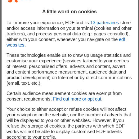
A little word on cookies
Type d'animation
To improve your experience, EDF and its
13
partenaires
store
and/or access information on your terminal (cookies and other
trackers), and process personal data (e.g.: pages consulted),
either with your consent, whenever you navigate on the
edf
websites
.
Type de public
These technologies enable us to draw up usage statistics and
customise your experience (services tailored to your centres
of interest, personalised offers, adverts and content, advert
and content performance measurement, audience data and
product development) on Internet or by direct communications
(email, text, etc.).
Certain audience measurement cookies are exempt from
consent requirements.
Find out more or opt out
.
Your choice to either accept or refuse cookies will not affect
Du
05 Mai 2025
au
06 Juin 2029
your navigation on the website, nor the number of adverts that
will be displayed to you on other websites. However, if you
refuse the storage of cookies, the partners with which EDF
Visite guidée de l’usine
works will not be able to display customised EDF adverts
according to your profile.