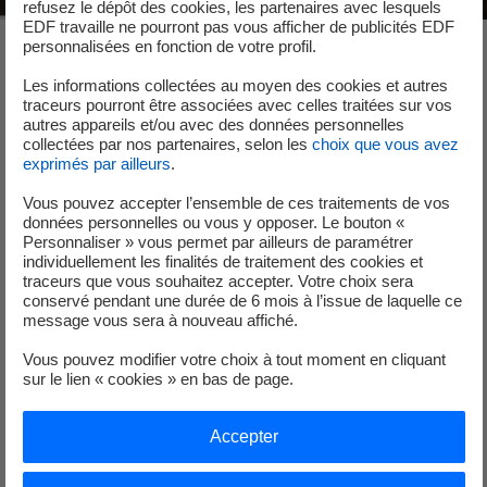
refusez le dépôt des cookies, les partenaires avec lesquels
EDF travaille ne pourront pas vous afficher de publicités EDF
personnalisées en fonction de votre profil.
Créer votre compte
Les informations collectées au moyen des cookies et autres
traceurs pourront être associées avec celles traitées sur vos
autres appareils et/ou avec des données personnelles
collectées par nos partenaires, selon les
choix que vous avez
exprimés par ailleurs
.
Muni de votre numéro client (en haut à gauche de votre
facture), renseignez les informations et coordonnées de
Vous pouvez accepter l’ensemble de ces traitements de vos
votre collectivité pour accéder à votre espace Client.
données personnelles ou vous y opposer. Le bouton «
Personnaliser » vous permet par ailleurs de paramétrer
Lors de votre première connexion, les principales
individuellement les finalités de traitement des cookies et
traceurs que vous souhaitez accepter. Votre choix sera
fonctionnalités de l’espace Client vous sont présentées via
conservé pendant une durée de 6 mois à l’issue de laquelle ce
un tutoriel et une vidéo, accessibles à tout moment
message vous sera à nouveau affiché.
depuis la rubrique Aide.
Vous pouvez modifier votre choix à tout moment en cliquant
sur le lien « cookies » en bas de page.
Créer mon espace Client
nouvel onglet
Accepter