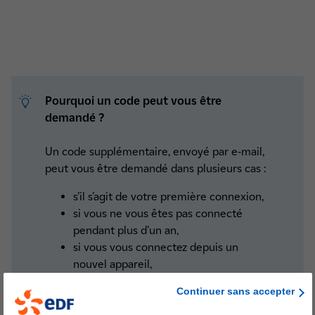
Pourquoi un code peut vous être
demandé ?
Un code supplémentaire, envoyé par e-mail,
peut vous être demandé dans plusieurs cas :
s’il s’agit de votre première connexion,
si vous ne vous êtes pas connecté
pendant plus d’un an,
si vous vous connectez depuis un
nouvel appareil,
si vous modifiez votre mot de passe,
Continuer sans accepter
ou pour renforcer la sécurité de votre
espace client.