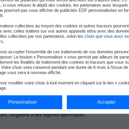
 si vous refusez le dépôt des cookies, les partenaires avec lesquel
 ne pourront pas vous afficher de publicités EDF personnalisées en fo
ccise
il.
er
mations collectées au moyen des cookies et autres traceurs pourront
arifs d’accise sur l’électricité est prévue au 1
août 2026, pour 
 avec celles traitées sur vos autres appareils et/ou avec des donné
 de la loi de finances pour 2026. Ces ajustements s’inscrivent 
les collectées par nos partenaires, selon les
choix que vous avez e
2025.
rs
.
vez accepter l’ensemble de ces traitements de vos données personn
pposer. Le bouton « Personnaliser » vous permet par ailleurs de para
llement les finalités de traitement des cookies et traceurs que vous s
 Votre choix sera conservé pendant une durée de 6 mois à l’issue de 
ge vous sera à nouveau affiché.
 sur le budget électricité de votre collectivité
ez modifier votre choix à tout moment en cliquant sur le lien « cook
utions ne conduisent pas forcément à une augmentation du budget
age.
er
exemple, la revalorisation de l’accise intervenue au 1
février 
ne pour l’ensemble des clients.
Personnaliser
Accepter
rs paramètres s, notamment la puissance souscrite, le mode de r
t, l’éligibilité à des régimes spécifiques.