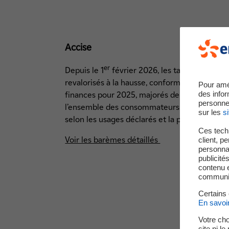
Accise
er
Depuis le 1
février 2026, les tarifs d’accise s
revalorisés à la hausse, conformément aux tar
Pour amé
des infor
finances pour 2025, majorés de l’inflation. Ce
personne
l’ensemble des consommateurs finals d’électric
sur les
si
selon les usages déclarés et la puissance des
Ces techn
Voir les barèmes détaillés
client, p
personnal
publicité
contenu e
communica
Certains
En savoi
P
Votre cho
site ni l