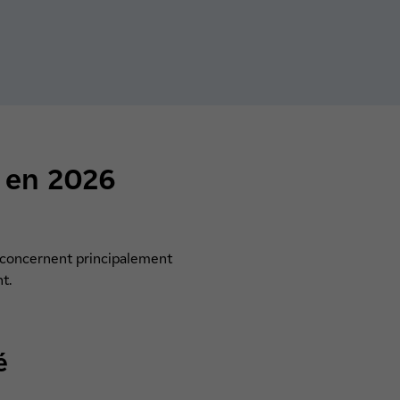
s en 2026
ns concernent principalement
t.
é