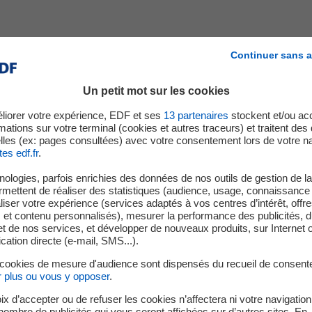
Continuer sans a
CTA
Un petit mot sur les cookies
er
ur l’électricité ont été
Au 1
février 2026, les tau
ifs prévus par la loi de
ont été revus à la baisse pa
liorer votre expérience, EDF et ses
13
partenaires
stockent et/ou ac
mations sur votre terminal (cookies et autres traceurs) et traitent de
tte évolution s’applique à
pour les sites raccord
lles (ex: pages consultées) avec votre consentement lors de votre na
ité, dont les collectivités,
tes edf.fr
.
taux de CTA est fixé 
 sites concernés.
pour les sites raccord
ologies, parfois enrichies des données de nos outils de gestion de la 
le taux de CTA est fi
ermettent de réaliser des statistiques (audience, usage, connaissance 
iser votre expérience (services adaptés à vos centres d’intérêt, offr
s et contenu personnalisés), mesurer la performance des publicités, 
La CTA reste soumise à la 
t de nos services, et développer de nouveaux produits, sur Internet 
tion directe (e-mail, SMS...).
 cookies de mesure d'audience sont dispensés du recueil de consent
r plus ou vous y opposer
.
rochaines échéances réglementair
ix d’accepter ou de refuser les cookies n’affectera ni votre navigation
e nombre de publicités qui vous seront affichées sur d’autres sites. En