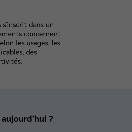
s s’inscrit dans un
gements concernent
selon les usages, les
icables, des
ivités.
é aujourd’hui ?