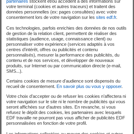
partenaires
stockent et/ou accèdent à des informations sur
votre terminal (cookies et autres traceurs) et traitent des
données personnelles (ex: pages consultées) avec votre
consentement lors de votre navigation sur les
sites edf.fr
.
Ces technologies, parfois enrichies des données de nos outils
de gestion de la relation client, permettent de réaliser des
statistiques (audience, usage, connaissance client) ou
personnaliser votre expérience (services adaptés à vos
centres d’intérêt, offres ou publicités et contenu
personnalisés), mesurer la performance des publicités, du
contenu et de nos services, et développer de nouveaux
produits, sur Internet ou par communication directe (e-mail,
SMS...).
Certains cookies de mesure d'audience sont dispensés du
recueil de consentement.
En savoir plus ou vous y opposer
.
Votre choix d’accepter ou de refuser les cookies n’affectera ni
votre navigation sur le site ni le nombre de publicités qui vous
seront affichées sur d’autres sites. En revanche, si vous
refusez le dépôt des cookies, les partenaires avec lesquels
Territoires & réalisations
EDF travaille ne pourront pas vous afficher de publicités EDF
personnalisées en fonction de votre profil.
Les informations collectées au moyen des cookies et autres