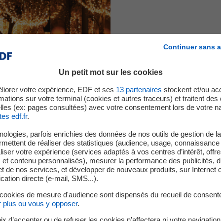
Continuer sans a
Un petit mot sur les cookies
NITURE & ACHEMINEMENT)
liorer votre expérience, EDF et ses
13
partenaires
stockent et/ou ac
mations sur votre terminal (cookies et autres traceurs) et traitent de
lles (ex: pages consultées) avec votre consentement lors de votre na
tes edf.fr
.
EMINEMENT)
ologies, parfois enrichies des données de nos outils de gestion de la 
ermettent de réaliser des statistiques (audience, usage, connaissance 
iser votre expérience (services adaptés à vos centres d’intérêt, offr
s et contenu personnalisés), mesurer la performance des publicités, 
t de nos services, et développer de nouveaux produits, sur Internet 
tion directe (e-mail, SMS...).
 des frais et facturations compl
 cookies de mesure d'audience sont dispensés du recueil de consent
r plus ou vous y opposer
.
ix d’accepter ou de refuser les cookies n’affectera ni votre navigation