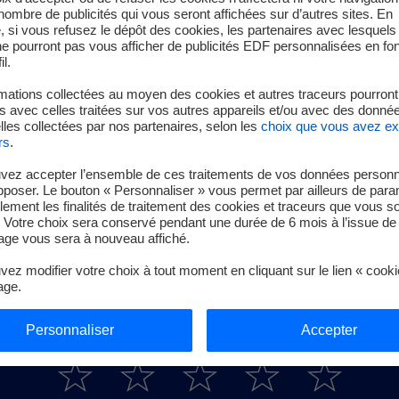
t 2026
e nombre de publicités qui vous seront affichées sur d’autres sites. En
 si vous refusez le dépôt des cookies, les partenaires avec lesquel
 ne pourront pas vous afficher de publicités EDF personnalisées en fo
il.
mations collectées au moyen des cookies et autres traceurs pourront
facturations complémentaires
 avec celles traitées sur vos autres appareils et/ou avec des donné
les collectées par nos partenaires, selon les
choix que vous avez e
rs
.
vez accepter l’ensemble de ces traitements de vos données personn
pposer. Le bouton « Personnaliser » vous permet par ailleurs de para
llement les finalités de traitement des cookies et traceurs que vous s
 Votre choix sera conservé pendant une durée de 6 mois à l’issue de 
ge vous sera à nouveau affiché.
ez modifier votre choix à tout moment en cliquant sur le lien « cook
age.
s-vous satisfait des informations proposé
Personnaliser
Accepter