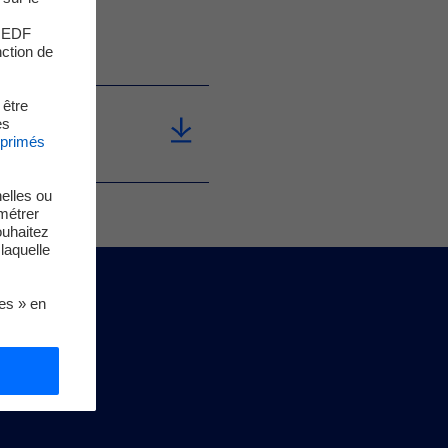
s EDF
nction de
 être
es
xprimés
elles ou
métrer
ouhaitez
laquelle
ies » en
es ?