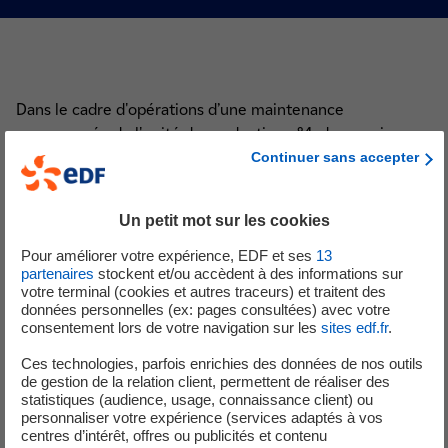
Dans le cadre d'opérations d’une maintenance
programmée de l'unité de production n°4, des essais
réglementaires sur des soupapes auront lieu vendredi 12
Continuer sans accepter
juin dans la journée. L'utilisation de ce matériel peut
s'accompagner de bruits, audibles depuis les communes
Un petit mot sur les cookies
situées à proximité immédiate du site. Ces soupapes sont
situées en salle des machines, dans la partie non nucléaire
Pour améliorer votre expérience, EDF et ses
13
partenaires
stockent et/ou accèdent à des informations sur
de l’installation.
votre terminal (cookies et autres traceurs) et traitent des
données personnelles (ex: pages consultées) avec votre
consentement lors de votre navigation sur les
sites edf.fr
.
Les équipes de la centrale prennent toutes les dispositions
Ces technologies, parfois enrichies des données de nos outils
pour limiter au maximum la durée de cette émission
de gestion de la relation client, permettent de réaliser des
sonore. Ces opérations font partie du fonctionnement
statistiques (audience, usage, connaissance client) ou
normal de la centrale nucléaire de Cruas-Meysse.
personnaliser votre expérience (services adaptés à vos
centres d’intérêt, offres ou publicités et contenu