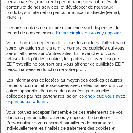
personnalisés), mesurer la performance des publicités, du
contenu et de nos services, et développer de nouveaux
Toutes les unités de production sont en fonctionnement
produits, sur Internet ou par communication directe (e-mail,
et alimentent le réseau électrique national.
SMS...).
Certains cookies de mesure d'audience sont dispensés du
recueil de consentement.
En savoir plus ou vous y opposer
.
Votre choix d’accepter ou de refuser les cookies n’affectera ni
Voir le fil d'ariane
votre navigation sur le site ni le nombre de publicités qui vous
seront affichées sur d’autres sites. En revanche, si vous
refusez le dépôt des cookies, les partenaires avec lesquels
Haut de page
EDF travaille ne pourront pas vous afficher de publicités EDF
personnalisées en fonction de votre profil.
Les informations collectées au moyen des cookies et autres
traceurs pourront être associées avec celles traitées sur vos
Groupe
autres appareils et/ou avec des données personnelles
collectées par nos partenaires, selon les
choix que vous avez
exprimés par ailleurs
.
Je déménage
Vous pouvez accepter l’ensemble de ces traitements de vos
données personnelles ou vous y opposer. Le bouton «
Faire des économies d’énergie
Personnaliser » vous permet par ailleurs de paramétrer
individuellement les finalités de traitement des cookies et
Décarboner vos territoires