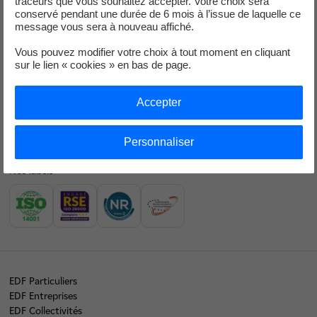
traceurs que vous souhaitez accepter. Votre choix sera
conservé pendant une durée de 6 mois à l’issue de laquelle ce
Nos offres d’énergie entreprises
message vous sera à nouveau affiché.
Vous pouvez modifier votre choix à tout moment en cliquant
Contacts
sur le lien « cookies » en bas de page.
EDF en bref
Notre mix électrique
Accepter
Nos résultats financiers
Personnaliser
Nous rejoindre
Nos labels
EDF Particuliers
EDF Entreprises
EDF Collectivités