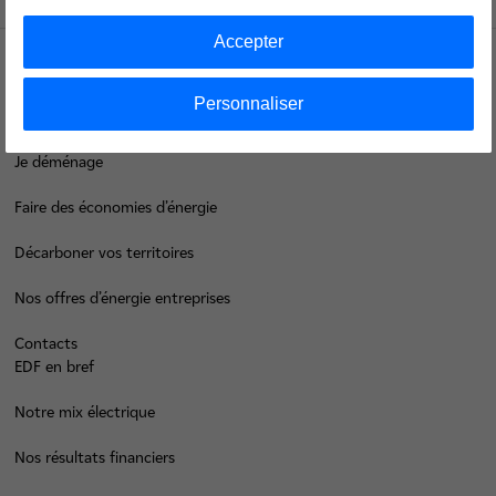
Accepter
Groupe
Personnaliser
Je déménage
Faire des économies d’énergie
Décarboner vos territoires
Nos offres d’énergie entreprises
Contacts
EDF en bref
Notre mix électrique
Nos résultats financiers