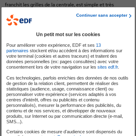
franchit les grilles de la centrale, est simple et très
réaliste. Un feu s’est déclaré dans un bâtiment de
Continuer sans accepter
conditionnement des matériaux qui vont être transportés
en dehors de la centrale. Pour l’exercice, celui-ci est
complètement enfumé.
Un petit mot sur les cookies
Pour améliorer votre expérience, EDF et ses
13
En coordination avec l’équipe EDF, les pompiers déploient
partenaires
stockent et/ou accèdent à des informations sur
leurs lances à incendie. Une personne manque également
votre terminal (cookies et autres traceurs) et traitent des
à l’appel ; il faut le retrouver au milieu de la fumée.
données personnelles (ex: pages consultées) avec votre
consentement lors de votre navigation sur les
sites edf.fr
.
Le 19 mai, l’intervention mobilisait les centres de secours
Ces technologies, parfois enrichies des données de nos outils
de Cruas et de La Voulte. Deux jours plus tard, le 21 mai,
de gestion de la relation client, permettent de réaliser des
ceux sont les centres du Teil et Le Pouzin qui sont
statistiques (audience, usage, connaissance client) ou
mobilisés. Au cours de l’année 2026, l’ensemble des
personnaliser votre expérience (services adaptés à vos
centres d’intérêt, offres ou publicités et contenu
casernes susceptibles d’intervenir au sein de la centrale
personnalisés), mesurer la performance des publicités, du
feront au moins un exercice d’entrainement. Cela
contenu et de nos services, et développer de nouveaux
représente un total de 4 exercices sur l’année 2026, sans
produits, sur Internet ou par communication directe (e-mail,
SMS...).
compter les interventions au cours des exercices de crise
plus généraux.
Certains cookies de mesure d'audience sont dispensés du