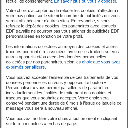
recueil de consentement.
En savoir plus ou vous y opposer
.
Ces exercices sont coordonnés par un officier
Votre choix d’accepter ou de refuser les cookies n’affectera ni
professionnel de sapeurs-pompiers qui opère en
votre navigation sur le site ni le nombre de publicités qui vous
permanence parmi les équipes EDF. Ils sont planifiés dans
seront affichées sur d’autres sites. En revanche, si vous
refusez le dépôt des cookies, les partenaires avec lesquels
le cadre d’une convention annuelle de partenariat signée
EDF travaille ne pourront pas vous afficher de publicités EDF
entre le Service départemental d’incendie et de secours,
personnalisées en fonction de votre profil.
la centrale EDF de Cruas-Meysse et la Préfecture de
Les informations collectées au moyen des cookies et autres
l’Ardèche. En outre, les équipes EDF sont formées pour
traceurs pourront être associées avec celles traitées sur vos
intervenir sur les éventuels départs de feu. Les équipes
autres appareils et/ou avec des données personnelles
d’astreinte sont équipées du matériel adéquat et la
collectées par nos partenaires, selon les
choix que vous avez
exprimés par ailleurs
.
formation à la lutte contre l’incendie, pour l’ensemble du
personnel EDF de la centrale, a représenté un total de
Vous pouvez accepter l’ensemble de ces traitements de vos
5450 heures en 2025.
données personnelles ou vous y opposer. Le bouton «
Personnaliser » vous permet par ailleurs de paramétrer
individuellement les finalités de traitement des cookies et
traceurs que vous souhaitez accepter. Votre choix sera
conservé pendant une durée de 6 mois à l’issue de laquelle ce
message vous sera à nouveau affiché.
Voir le fil d'ariane
Vous pouvez modifier votre choix à tout moment en cliquant
sur le lien « cookies » en bas de page.
Haut de page