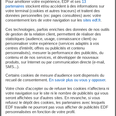
Pour améliorer votre expérience, EDF et ses
13
une maintenance rigoureuse et maîtrisée.
partenaires
stockent et/ou accèdent à des informations sur
votre terminal (cookies et autres traceurs) et traitent des
données personnelles (ex: pages consultées) avec votre
consentement lors de votre navigation sur les
sites edf.fr
.
Les arrêts programmés pour maintenance
Ces technologies, parfois enrichies des données de nos outils
de gestion de la relation client, permettent de réaliser des
statistiques (audience, usage, connaissance client) ou
personnaliser votre expérience (services adaptés à vos
Un petit mot sur les cookies
centres d’intérêt, offres ou publicités et contenu
personnalisés), mesurer la performance des publicités, du
Vous n'avez pas accepté les cookies Youtube.
contenu et de nos services, et développer de nouveaux
Nous respectons votre choix en masquant le contenu.
produits, sur Internet ou par communication directe (e-mail,
Si vous changez d'avis, il vous suffit de cliquer sur le bouton «
SMS...).
Accepter » pour pouvoir consulter la vidéo.
Certains cookies de mesure d'audience sont dispensés du
recueil de consentement.
En savoir plus ou vous y opposer
.
Accepter
Votre choix d’accepter ou de refuser les cookies n’affectera ni
votre navigation sur le site ni le nombre de publicités qui vous
seront affichées sur d’autres sites. En revanche, si vous
refusez le dépôt des cookies, les partenaires avec lesquels
EDF travaille ne pourront pas vous afficher de publicités EDF
Transcription
de la video Les arrêts programmés pour
personnalisées en fonction de votre profil.