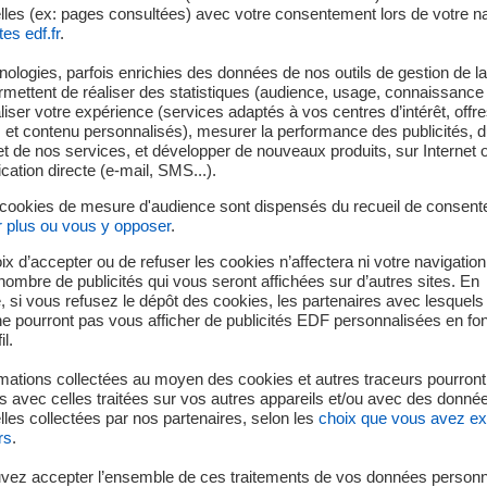
lles (ex: pages consultées) avec votre consentement lors de votre na
tes edf.fr
.
ologies, parfois enrichies des données de nos outils de gestion de la 
ssais sont réalisés de manières périodiques sur certains matériels afin de s’
ermettent de réaliser des statistiques (audience, usage, connaissance 
iser votre expérience (services adaptés à vos centres d’intérêt, offr
ifs aux diesels de secours prescrit la réalisation d’essais sur le détecteur de s
s et contenu personnalisés), mesurer la performance des publicités, 
t de nos services, et développer de nouveaux produits, sur Internet 
et le respect des valeurs de vitesse de rotation.
tion directe (e-mail, SMS...).
e est de stopper le diesel lorsque sa vitesse minimale ou maximale de rotation 
 cookies de mesure d'audience sont dispensés du recueil de consent
 réglage d’un détecteur de survitesse installé sur plusieurs sites n’est pas con
r plus ou vous y opposer
.
technique présente sur le matériel n’a pas été intégrée à la règle d’essai.
ix d’accepter ou de refuser les cookies n’affectera ni votre navigation
e nombre de publicités qui vous seront affichées sur d’autres sites. En
olution technique répond aux difficultés rencontrées par certains sites pour régl
 si vous refusez le dépôt des cookies, les partenaires avec lesquel
 ne pourront pas vous afficher de publicités EDF personnalisées en fo
il.
re a été autorisée par l’Autorité de sûreté nucléaire afin d’intégrer cette évo
mations collectées au moyen des cookies et autres traceurs pourront
 avec celles traitées sur vos autres appareils et/ou avec des donné
elle sur les installations, a conduit EDF à déclarer à l’Autorité de sûreté nuc
les collectées par nos partenaires, selon les
choix que vous avez e
é à caractère générique au niveau 0 de l’échelle INES qui en compte 7, pour le
rs
.
el commun utilisé pour le fonctionnement accidentel de la centrale nucléaire d
vez accepter l’ensemble de ces traitements de vos données personn
les réacteurs 2, 4 et le diesel commun utilisé pour le fonctionnement accident