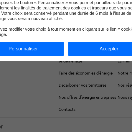
pposer. Le bouton « Personnaliser » vous permet par ailleurs de para
2 de la centrale nucléaire de Gravelines.
llement les finalités de traitement des cookies et traceurs que vous s
 Votre choix sera conservé pendant une durée de 6 mois à l’issue de 
ge vous sera à nouveau affiché.
ez modifier votre choix à tout moment en cliquant sur le lien « cook
age.
Haut de page
Personnaliser
Accepter
Je déménage
EDF en 
Faire des économies d’énergie
Notre m
Décarboner vos territoires
Nos résu
Nos offres d’énergie entreprises
Nous re
Contacts
DF