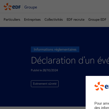
Groupe
Particuliers
Entreprises
Collectivités
EDF recrute
Groupe EDF
Informations réglementaires
Déclaration d’un év
Publié le 28/10/2024
Evénement sûreté
Pour amé
des infor