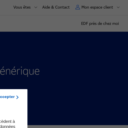
Vous êtes
Aide & Contact
Mon espace client
EDF près de chez moi
générique
ccepter
cèdent à
s données