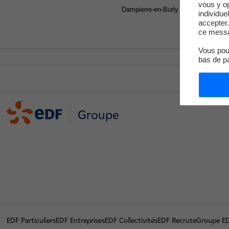
vous y o
Dampierre-en-Burly et le réacteur n°
individue
accepter.
ce messa
Vous pouv
bas de p
Groupe
EDF Particuliers
EDF Entreprises
EDF Collectivités
EDF Recrute
Groupe E