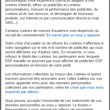
personnaliser votre expérience (services adaptés à vos
centres d’intérêt, offres ou publicités et contenu
En raison de la détection tardive de cet écart, qui n’a eu
personnalisés), mesurer la performance des publicités, du
aucune conséquence réelle sur la sûreté des installations,
contenu et de nos services, et développer de nouveaux
cet événement a été déclaré le 29 juillet 2025 à l’Autorité
produits, sur Internet ou par communication directe (e-mail,
SMS...).
de sûreté nucléaire et de radioprotection (ASNR) au
niveau 1 de l’échelle INES, qui en compte 7.
Certains cookies de mesure d'audience sont dispensés du
recueil de consentement.
En savoir plus ou vous y opposer
.
Votre choix d’accepter ou de refuser les cookies n’affectera ni
votre navigation sur le site ni le nombre de publicités qui vous
seront affichées sur d’autres sites. En revanche, si vous
Voir le fil d'ariane
refusez le dépôt des cookies, les partenaires avec lesquels
EDF travaille ne pourront pas vous afficher de publicités EDF
personnalisées en fonction de votre profil.
Haut de page
Les informations collectées au moyen des cookies et autres
traceurs pourront être associées avec celles traitées sur vos
autres appareils et/ou avec des données personnelles
collectées par nos partenaires, selon les
choix que vous avez
Groupe
exprimés par ailleurs
.
Vous pouvez accepter l’ensemble de ces traitements de vos
Je déménage
données personnelles ou vous y opposer. Le bouton «
Personnaliser » vous permet par ailleurs de paramétrer