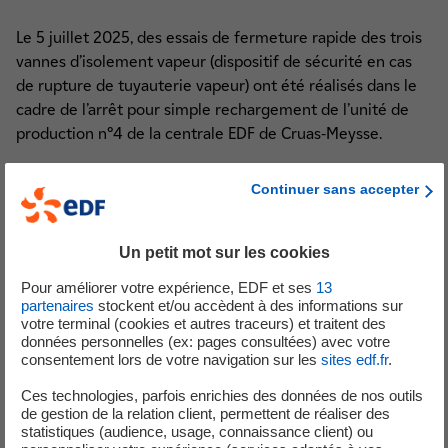
Le 5 juillet 2025, des essais de fermeture rapide des trois
vannes d’isolement vapeur (dispositif de sécurité en cas
de rupture de tuyauterie vapeur) ont été réalisés dans le
cadre de l’arrêt pour simple rechargement de l’unité de
production n°4 de la centrale EDF de Cruas-Meysse.
Lors de deux tentatives, l’une de ces vannes n’a pas atteint
Continuer sans accepter
sa position de fermeture complète dans le délai prescrit
par les règles d’exploitation. Les techniciens robinetterie
ont été sollicités pour lancer une analyse.
Un petit mot sur les cookies
Les diagnostics menés dans les jours suivants ont révélé
Pour améliorer votre expérience, EDF et ses
13
partenaires
stockent et/ou accèdent à des informations sur
que certains jeux mécaniques de la vanne en défaut
votre terminal (cookies et autres traceurs) et traitent des
n’étaient pas conformes aux valeurs attendues. Cela a
données personnelles (ex: pages consultées) avec votre
entrainé une fermeture incomplète de l'organe. Ces jeux
consentement lors de votre navigation sur les
sites edf.fr
.
ont depuis été correctement réglés.
Ces technologies, parfois enrichies des données de nos outils
de gestion de la relation client, permettent de réaliser des
L’origine de cet écart pourrait être liée à une intervention
statistiques (audience, usage, connaissance client) ou
de maintenance effectuée sur la vanne en 2024.