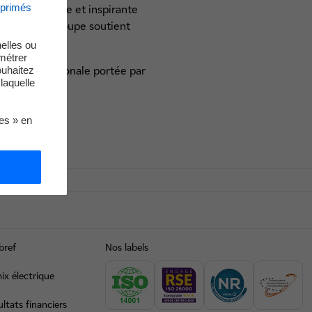
xprimés
ateforme unique et inspirante
iétales, le Groupe soutient
elles ou
métrer
dynamique nationale portée par
ouhaitez
laquelle
ies » en
bref
Nos labels
ix électrique
ltats financiers