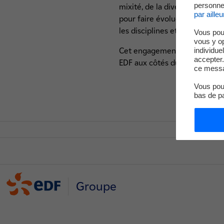
personnel
mixité, de la diversité et de 
par ailleu
pour faire évoluer les regard
les disciplines et les événeme
Vous pou
vous y o
Cet engagement local de la ce
individue
accepter.
EDF aux côtés du mouvement
ce messa
Vous pouv
bas de p
Groupe