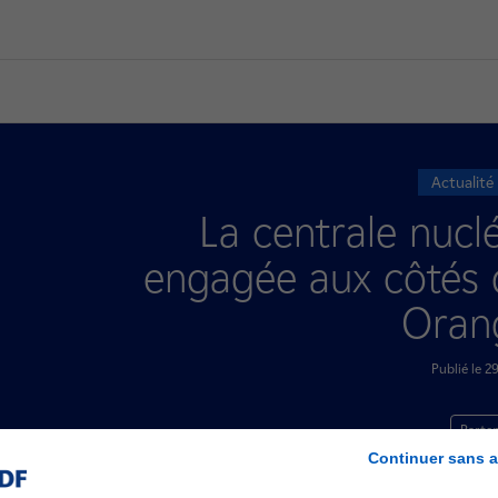
Actualité
La centrale nuclé
engagée aux côtés 
Oran
Publié le 
Parten
Continuer sans a