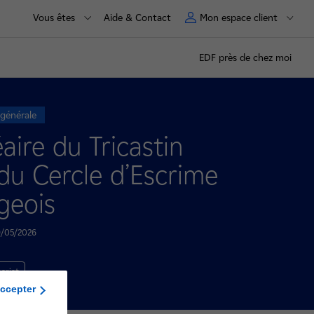
Vous êtes
Aide & Contact
Mon espace client
EDF près de chez moi
 générale
aire du Tricastin
du Cercle d’Escrime
geois
29/05/2026
ariat
ccepter