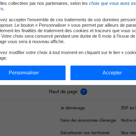
les collectées par nos partenaires, selon les
choix que vous avez e
l’accessibilité du sport. Convaincu que le sport constitue une pl
rs
.
s et fédérer les énergies positives autour de grandes causes soc
nts qui participent à rendre le sport accessible à tous.
vez accepter l’ensemble de ces traitements de vos données personn
pposer. Le bouton « Personnaliser » vous permet par ailleurs de para
ntrale nucléaire du Tricastin s’inscrit pleinement dans cette 
llement les finalités de traitement des cookies et traceurs que vous s
 Votre choix sera conservé pendant une durée de 6 mois à l’issue de 
 paralympique et olympique.
ge vous sera à nouveau affiché.
ez modifier votre choix à tout moment en cliquant sur le lien « cook
age.
Personnaliser
Accepter
Haut de page
Je déménage
EDF en 
Faire des économies d’énergie
Notre m
Décarboner vos territoires
Nos résu