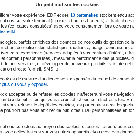
Un petit mot sur les cookies
liorer votre expérience, EDF et ses
13
partenaires
stockent et/ou ac
mations sur votre terminal (cookies et autres traceurs) et traitent de
e et du tissu associatif local, la centrale nucléaire du Tricastin
lles (ex: pages consultées) avec votre consentement lors de votre na
tes edf.fr
.
’occasion de l’organisation d’une Coupe du monde satellite d’esc
e.
ologies, parfois enrichies des données de nos outils de gestion de la 
ermettent de réaliser des statistiques (audience, usage, connaissance 
ale a rassemblé des athlètes venus de plusieurs pays pour offri
iser votre expérience (services adaptés à vos centres d’intérêt, offr
s et contenu personnalisés), mesurer la performance des publicités, 
arqué par la performance, le respect, la solidarité et le dépass
t de nos services, et développer de nouveaux produits, sur Internet 
français ont particulièrement enthousiasmé les spectateurs, n
tion directe (e-mail, SMS...).
rs fois médaillée d’or lors de cette édition.
 cookies de mesure d'audience sont dispensés du recueil de consent
r plus ou vous y opposer
.
marqué par la première participation de l’équipe ukrainienne
 médaille d’or, illustrant la portée internationale et les valeurs
ix d’accepter ou de refuser les cookies n’affectera ni votre navigation
e nombre de publicités qui vous seront affichées sur d’autres sites. En
 si vous refusez le dépôt des cookies, les partenaires avec lesquel
 ne pourront pas vous afficher de publicités EDF personnalisées en fo
entrale nucléaire du Tricastin accompagne une initiative locale 
il.
risant les parcours d’athlètes handisport qui bousculent les cod
mations collectées au moyen des cookies et autres traceurs pourront
upe EDF accompagne le mouvement handisport français et agit en
 avec celles traitées sur vos autres appareils et/ou avec des donné