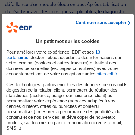
défaillance d’un module électronique. Après stabilisation
du réacteur avec les consignes applicables, le diagnostic
sur l’origine de la panne et sa réparation n’étant pas
Continuer sans accepter
terminés, l’équipe entame une baisse de température et
pression du circuit primaire conformément aux
prescriptions des Spécifications Techniques d’Exploitation
Un petit mot sur les cookies
(STE). Le module défaillant sera finalement remplacé
Pour améliorer votre expérience, EDF et ses
13
permettant le redémarrage de l’unité.
partenaires
stockent et/ou accèdent à des informations sur
votre terminal (cookies et autres traceurs) et traitent des
22 août 2025, événement significatif sûreté, unité de
données personnelles (ex: pages consultées) avec votre
consentement lors de votre navigation sur les
sites edf.fr
.
production n° 4
Ces technologies, parfois enrichies des données de nos outils
Le 20 août à 16h50, un impact de foudre significatif est
de gestion de la relation client, permettent de réaliser des
enregistré sur le site de Tricastin. Celui-ci entraîne
statistiques (audience, usage, connaissance client) ou
l’activation intempestive du système de protection contre
personnaliser votre expérience (services adaptés à vos
centres d’intérêt, offres ou publicités et contenu
la surpuissance et la mise à l’arrêt automatique du
personnalisés), mesurer la performance des publicités, du
réacteur de l’unité de production n°4.
contenu et de nos services, et développer de nouveaux
produits, sur Internet ou par communication directe (e-mail,
Evénement significatif générique de sûreté de niveau
SMS...).
0 , relatif au n
on-respect des spécifications