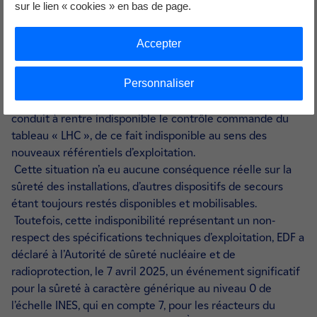
sur le lien « cookies » en bas de page.
le référentiel d’exploitation évolue et requiert la
disponibilité du tableau d’alimentation dit « LHC »* lorsque
Accepter
le réacteur est en production ou en arrêt normal refroidi
par les générateurs de vapeur.
Personnaliser
Il est apparu que, lors d’essais périodiques d’autonomie
réalisés sur des batteries de secours, leur décharge a
conduit à rentre indisponible le contrôle commande du
tableau « LHC », de ce fait indisponible au sens des
nouveaux référentiels d’exploitation.
Cette situation n’a eu aucune conséquence réelle sur la
sûreté des installations, d’autres dispositifs de secours
étant toujours restés disponibles et mobilisables.
Toutefois, cette indisponibilité représentant un non-
respect des spécifications techniques d’exploitation, EDF a
déclaré à l’Autorité de sûreté nucléaire et de
radioprotection, le 7 avril 2025, un événement significatif
pour la sûreté à caractère générique au niveau 0 de
l’échelle INES, qui en compte 7, pour les réacteurs du