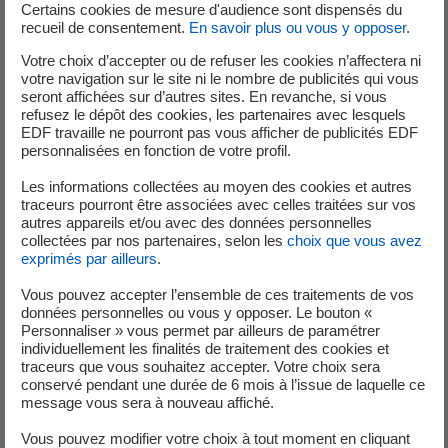
Certains cookies de mesure d'audience sont dispensés du
techniques d’exploitation suite à l’indisponibilité d’un
recueil de consentement.
En savoir plus ou vous y opposer
.
tableau d’alimentation électrique sur certains
Votre choix d’accepter ou de refuser les cookies n’affectera ni
ème
réacteurs du palier 900Mwe ayant passé leur 4
votre navigation sur le site ni le nombre de publicités qui vous
visite décennale.
seront affichées sur d’autres sites. En revanche, si vous
refusez le dépôt des cookies, les partenaires avec lesquels
EDF travaille ne pourront pas vous afficher de publicités EDF
Les spécifications techniques d’exploitation définissent
personnalisées en fonction de votre profil.
les conditions de fonctionnement normal d’une centrale
nucléaire et listent précisément les matériels requis pour
Les informations collectées au moyen des cookies et autres
traceurs pourront être associées avec celles traitées sur vos
la maîtrise des fonctions de sûreté.
autres appareils et/ou avec des données personnelles
ème
Le 4
réexamen périodique, qui permet le passage des
collectées par nos partenaires, selon les
choix que vous avez
40 ans de fonctionnement des réacteurs du palier 900
exprimés par ailleurs
.
MWe, est en cours de déploiement. Il s’accompagne de la
Vous pouvez accepter l’ensemble de ces traitements de vos
création et de la valorisation dans le référentiel
données personnelles ou vous y opposer. Le bouton «
d’exploitation nouvellement applicable des matériels et
Personnaliser » vous permet par ailleurs de paramétrer
individuellement les finalités de traitement des cookies et
circuits supplémentaires installés en réponse à l’accident
traceurs que vous souhaitez accepter. Votre choix sera
de Fukushima, tels que le diesel d’ultime secours, la
conservé pendant une durée de 6 mois à l’issue de laquelle ce
source d’eau ultime ou le système d’évacuation de la
message vous sera à nouveau affiché.
puissance résiduelle de l’enceinte du bâtiment réacteur.
Vous pouvez modifier votre choix à tout moment en cliquant
ème
A l’issue de la 4
visite décennale d’une unité 900MWe,