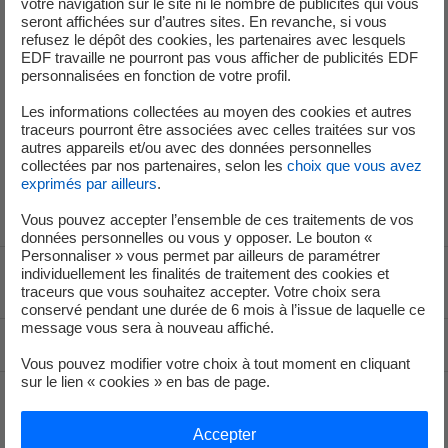
de l'unité de production n° 4. Cet arrêt de courte durée
votre navigation sur le site ni le nombre de publicités qui vous
seront affichées sur d’autres sites. En revanche, si vous
permet d’adapter la production d’EDF à la demande en
refusez le dépôt des cookies, les partenaires avec lesquels
électricité.
EDF travaille ne pourront pas vous afficher de publicités EDF
personnalisées en fonction de votre profil.
Les unités de production n°3 et n°5 sont à la disposition du
Les informations collectées au moyen des cookies et autres
réseau national d’électricité. L’unité de production n°2 est
traceurs pourront être associées avec celles traitées sur vos
en arrêt programmé depuis le samedi 2 mai pour
autres appareils et/ou avec des données personnelles
procéder à des opérations de maintenance et remplacer
collectées par nos partenaires, selon les
choix que vous avez
exprimés par ailleurs
.
une partie du combustible.
Vous pouvez accepter l’ensemble de ces traitements de vos
données personnelles ou vous y opposer. Le bouton «
Personnaliser » vous permet par ailleurs de paramétrer
individuellement les finalités de traitement des cookies et
Voir le fil d'ariane
traceurs que vous souhaitez accepter. Votre choix sera
conservé pendant une durée de 6 mois à l’issue de laquelle ce
message vous sera à nouveau affiché.
Haut de page
Vous pouvez modifier votre choix à tout moment en cliquant
sur le lien « cookies » en bas de page.
Groupe
Accepter