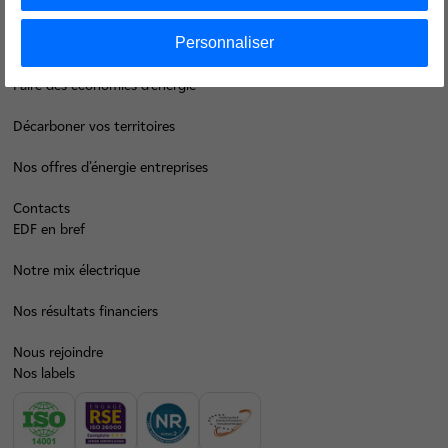
Personnaliser
Je déménage
Faire des économies d’énergie
Décarboner vos territoires
Nos offres d’énergie entreprises
Contacts
EDF en bref
Notre mix électrique
Nos résultats financiers
Nous rejoindre
Nos labels