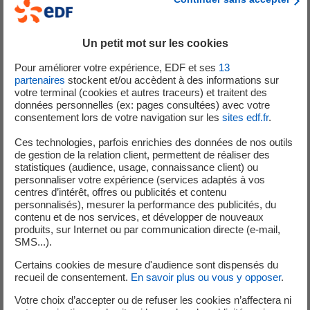
L’unité de production n°4 a été reconnectée au réseau
national d’électricité ce dimanche 7 juin 2026 à 16h30.
Cette unité avait été mise à l’arrêt le mercredi 3 juin 2026
Un petit mot sur les cookies
pour adapter la production aux
besoins électriques du
réseau. Cet arrêt de courte durée a également permis aux
Pour améliorer votre expérience, EDF et ses
13
partenaires
stockent et/ou accèdent à des informations sur
équipes de la centrale de réaliser des activités de
votre terminal (cookies et autres traceurs) et traitent des
maintenance.
données personnelles (ex: pages consultées) avec votre
consentement lors de votre navigation sur les
sites edf.fr
.
Les unités de production n°3 et n°5 sont à la disposition du
Ces technologies, parfois enrichies des données de nos outils
réseau national d’électricité. L’unité de production n°2 est
de gestion de la relation client, permettent de réaliser des
en arrêt programmé depuis le samedi 2 mai pour
statistiques (audience, usage, connaissance client) ou
procéder à des opérations de maintenance et remplacer
personnaliser votre expérience (services adaptés à vos
centres d’intérêt, offres ou publicités et contenu
une partie du combustible.
personnalisés), mesurer la performance des publicités, du
contenu et de nos services, et développer de nouveaux
produits, sur Internet ou par communication directe (e-mail,
SMS...).
Publication du 3 juin 2026 :
Certains cookies de mesure d'audience sont dispensés du
Mercredi 3 juin 2026 à 2h du matin, les équipes de la
recueil de consentement.
En savoir plus ou vous y opposer
.
centrale nucléaire du Bugey ont procédé à la mise à l'arrêt
Votre choix d’accepter ou de refuser les cookies n’affectera ni