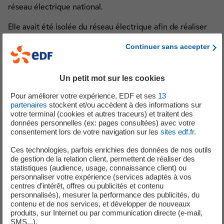
réseau électrique national.
Elle avait été isolée du réseau électrique afin de réaliser
un diagnostic et procéder à la réparation d’un défaut
Continuer sans accepter
constaté sur le transformateur principal* de l’unité.
Les quatre unités de production de la centrale du Bugey
Un petit mot sur les cookies
sont actuellement connectées au réseau national
d’électricité.
Pour améliorer votre expérience, EDF et ses
13
partenaires
stockent et/ou accèdent à des informations sur
votre terminal (cookies et autres traceurs) et traitent des
données personnelles (ex: pages consultées) avec votre
consentement lors de votre navigation sur les
sites edf.fr
.
Mise à l’arrêt de l’unité de production n°4
Ces technologies, parfois enrichies des données de nos outils
Mercredi 18 février 2026 à 12h, les équipes de la centrale
de gestion de la relation client, permettent de réaliser des
du Bugey ont procédé à la mise à l’arrêt de l’unité de
statistiques (audience, usage, connaissance client) ou
personnaliser votre expérience (services adaptés à vos
production n°4.
centres d’intérêt, offres ou publicités et contenu
personnalisés), mesurer la performance des publicités, du
Cette mise à l’arrêt fait suite à la constatation d’un défaut
contenu et de nos services, et développer de nouveaux
sur le transformateur principal* de l’unité de production
produits, sur Internet ou par communication directe (e-mail,
SMS...).
n°4.