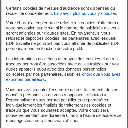
Certains cookies de mesure d'audience sont dispensés du
L’unité de production n°4 a été îlotée, c’est-à-dire isolée du
recueil de consentement.
En savoir plus ou vous y opposer
.
réseau électrique pour procéder au diagnostic et
Votre choix d’accepter ou de refuser les cookies n’affectera ni
déterminer l’origine exacte de ce défaut.
votre navigation sur le site ni le nombre de publicités qui vous
seront affichées sur d’autres sites. En revanche, si vous
Il n’y a pas d’incidence sur la sûreté des installations, ni sur
refusez le dépôt des cookies, les partenaires avec lesquels
l’environnement
EDF travaille ne pourront pas vous afficher de publicités EDF
personnalisées en fonction de votre profil.
L’Autorité de sûreté nucléaire et de radioprotection a été
informée.
Les informations collectées au moyen des cookies et autres
traceurs pourront être associées avec celles traitées sur vos
Les unités de production n°2, 3 et 5 sont actuellement
autres appareils et/ou avec des données personnelles
collectées par nos partenaires, selon les
choix que vous avez
connectées au réseau national d’électricité.
exprimés par ailleurs
.
*Le transformateur principal, situé en sortie de la salle des machines
Vous pouvez accepter l’ensemble de ces traitements de vos
(partie non nucléaire de l’installation), sert à élever la tension du
données personnelles ou vous y opposer. Le bouton «
Personnaliser » vous permet par ailleurs de paramétrer
courant électrique produit pour qu'il puisse être transporté plus
individuellement les finalités de traitement des cookies et
facilement dans les lignes très haute tension.
traceurs que vous souhaitez accepter. Votre choix sera
conservé pendant une durée de 6 mois à l’issue de laquelle ce
message vous sera à nouveau affiché.