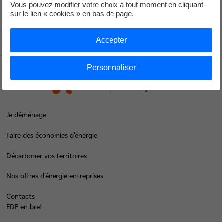
Vous pouvez modifier votre choix à tout moment en cliquant
Voir le fil d'ariane
sur le lien « cookies » en bas de page.
Accepter
Haut de page
Personnaliser
Groupe
Je déménage
Faire des économies d’énergie
Décarboner vos territoires
Nos offres d’énergie entreprises
Contacts
EDF en bref