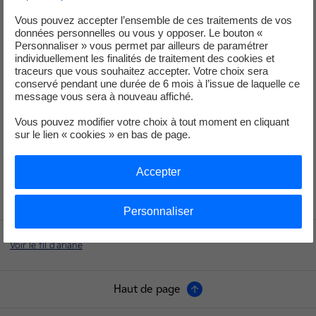
limite.
Le niveau d’exposition radiologique du salarié n’a pas de
Vous pouvez accepter l’ensemble de ces traitements de vos
conséquence sur sa santé et ne nécessite pas de suivi médical
données personnelles ou vous y opposer. Le bouton «
Personnaliser » vous permet par ailleurs de paramétrer
particulier.
En raison du dépassement du quart de la limite annuelle
individuellement les finalités de traitement des cookies et
réglementaire, la direction de la centrale de Saint-Laurent a déclaré le
traceurs que vous souhaitez accepter. Votre choix sera
10 septembre 2024 à l’Autorité de sûreté nucléaire, un événement
conservé pendant une durée de 6 mois à l’issue de laquelle ce
message vous sera à nouveau affiché.
significatif relatif à la radioprotection au niveau 1 de l’échelle INES qui
en compte 7.
Vous pouvez modifier votre choix à tout moment en cliquant
sur le lien « cookies » en bas de page.
* Il y a contamination externe lorsque des particules radioactives sont
déposées sur la peau ou sur les vêtements sans avoir pénétré le corps.
Elle est éliminée par déshabillage ou par nettoyage à l’eau de la zone
Accepter
exposée.
Personnaliser
Voir le fil d'ariane
Haut de page