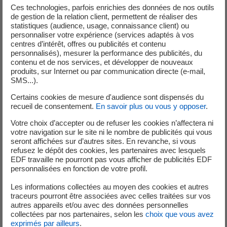
Ces technologies, parfois enrichies des données de nos outils
1 événement significatif en lien avec le domaine de la
de gestion de la relation client, permettent de réaliser des
radioprotection a été déclaré à l’Autorité de sûreté nucléaire (ASN)
statistiques (audience, usage, connaissance client) ou
en septembre 2024 par la direction de la centrale de Saint-Laurent.
personnaliser votre expérience (services adaptés à vos
centres d’intérêt, offres ou publicités et contenu
personnalisés), mesurer la performance des publicités, du
Déclaration du 10 septembre 2024 (niveau 1)
contenu et de nos services, et développer de nouveaux
Un intervenant réalise le démontage d'une tuyauterie en zone nucléaire,
produits, sur Internet ou par communication directe (e-mail,
dans le cadre de la visite partielle de l’unité de production n°2. Il est
SMS...).
équipé des équipements de protection adaptés pour son intervention :
Certains cookies de mesure d'audience sont dispensés du
surtenue, surgants et surbottes. En sortie de chantier, lors de son
recueil de consentement.
En savoir plus ou vous y opposer
.
contrôle radiologique, une trace de contamination corporelle externe*
Votre choix d’accepter ou de refuser les cookies n’affectera ni
est détectée sur la main du salarié. Il est immédiatement pris en charge
votre navigation sur le site ni le nombre de publicités qui vous
par le service prévention des risques pour retirer complètement la
seront affichées sur d’autres sites. En revanche, si vous
refusez le dépôt des cookies, les partenaires avec lesquels
particule à l’origine de la contamination. La particule est analysée par le
EDF travaille ne pourront pas vous afficher de publicités EDF
service de santé au travail du site. L’exposition d’un intervenant est
personnalisées en fonction de votre profil.
calculée à partir du niveau de radioactivité de la particule présente sur
Les informations collectées au moyen des cookies et autres
la peau (activité) et du temps durant lequel le salarié a été exposé à
traceurs pourront être associées avec celles traitées sur vos
cette particule. Les analyses ont permis de déterminer que l’exposition
autres appareils et/ou avec des données personnelles
à laquelle le salarié a été soumis est inférieure à la dose peau annuelle
collectées par nos partenaires, selon les
choix que vous avez
exprimés par ailleurs
.
réglementaire de 500 mSv, mais elle dépasse le quart de cette