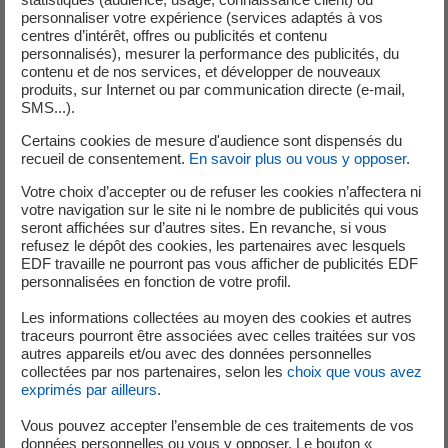
personnaliser votre expérience (services adaptés à vos
partiellement. L’analyse réalisée à l’issue de ce constat met en
centres d’intérêt, offres ou publicités et contenu
évidence un caractère générique de la réalisation partielle des
personnalisés), mesurer la performance des publicités, du
contrôles sur ces tuyauteries, applicable à certains réacteurs du
contenu et de nos services, et développer de nouveaux
produits, sur Internet ou par communication directe (e-mail,
palier 900 MWe du parc nucléaire. Cet évènement a fait l’objet
SMS...).
d’une déclaration auprès de l’autorité de sûreté nucléaire et de
Certains cookies de mesure d'audience sont dispensés du
radioprotection le 16 juillet 2024.
Par la suite, une instruction
recueil de consentement.
En savoir plus ou vous y opposer
.
réalisée auprès des réacteurs 900 MWe démontre que l’anomalie
relative à la réalisation partielle des contrôles des tuyauteries
Votre choix d’accepter ou de refuser les cookies n’affectera ni
votre navigation sur le site ni le nombre de publicités qui vous
auxiliaires du circuit primaire concerne également les contrôles
seront affichées sur d’autres sites. En revanche, si vous
réalisés sur trois autres types de tuyauteries (les tuyauteries
refusez le dépôt des cookies, les partenaires avec lesquels
principales du circuit primaire, les tuyauteries du circuit
EDF travaille ne pourront pas vous afficher de publicités EDF
personnalisées en fonction de votre profil.
d’alimentation de secours des générateurs de vapeur et les
tuyauteries principales du circuit secondaire), sur une partie des
Les informations collectées au moyen des cookies et autres
réacteurs du palier 900 MWe.
Ces contrôles seront intégralement
traceurs pourront être associées avec celles traitées sur vos
autres appareils et/ou avec des données personnelles
réalisés lors des prochains arrêts pour maintenance de chaque
collectées par nos partenaires, selon les
choix que vous avez
réacteur concerné.
Il n’y a eu aucune conséquence réelle sur la
exprimés par ailleurs
.
sûreté des installations, les tuyauteries étant intègres et les circuits
Vous pouvez accepter l’ensemble de ces traitements de vos
concernés aptes à assurer leur fonction. Toutefois, cet évènement a
données personnelles ou vous y opposer. Le bouton «