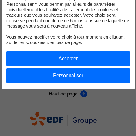
conduit EDF à déclarer à l’autorité de sûreté nucléaire et de
Personnaliser » vous permet par ailleurs de paramétrer
radioprotection, le 17 janvier 2025, un événement significatif pour la
individuellement les finalités de traitement des cookies et
traceurs que vous souhaitez accepter. Votre choix sera
sûreté à caractère générique au niveau 0 de l’échelle INES, qui en
conservé pendant une durée de 6 mois à l’issue de laquelle ce
compte 7, pour les réacteurs des centrales nucléaires de Blayais,
message vous sera à nouveau affiché.
Bugey, Cruas-Meysse, Dampierre-en-Burly, Gravelines et Saint-
Vous pouvez modifier votre choix à tout moment en cliquant
Laurent.
sur le lien « cookies » en bas de page.
Accepter
Voir le fil d'ariane
Personnaliser
Haut de page
Groupe