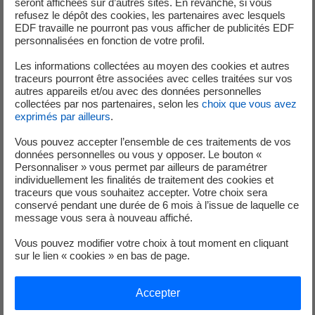
seront affichées sur d’autres sites. En revanche, si vous
« ppm », ayant la propriété d’absorber les neutrons produits par
refusez le dépôt des cookies, les partenaires avec lesquels
la réaction nucléaire dans la cuve du réacteur.
EDF travaille ne pourront pas vous afficher de publicités EDF
personnalisées en fonction de votre profil.
Déclaré le 19 août 2025
(niveau 0)
Les informations collectées au moyen des cookies et autres
Dans le cadre de la montée en charge de l'unité de production n°1 après
traceurs pourront être associées avec celles traitées sur vos
sa visite décennale, un arrêt automatique du réacteur est survenu entre
autres appareils et/ou avec des données personnelles
collectées par nos partenaires, selon les
choix que vous avez
12 et 16% de puissance en raison d'un niveau d'eau insuffisant dans un
exprimés par ailleurs
.
des trois générateurs de vapeur. L'origine a rapidement été identifiée au
niveau du poste d'eau de la salle des machine, en lien avec une
Vous pouvez accepter l’ensemble de ces traitements de vos
données personnelles ou vous y opposer. Le bouton «
configuration de circuit où deux vannes étaient en position fermée. Cet
Personnaliser » vous permet par ailleurs de paramétrer
arrêt automatique n'a pas eu de conséquence sur la sûreté des
individuellement les finalités de traitement des cookies et
installations mais il est redevable d'une déclaration auprès de l'ASNR.
traceurs que vous souhaitez accepter. Votre choix sera
conservé pendant une durée de 6 mois à l’issue de laquelle ce
La réouverture des vannes et l'ensemble des investigations
message vous sera à nouveau affiché.
complémentaires ont permis de valider les opérations de reconnexion et
de remontée en puissance du réacteur.
Vous pouvez modifier votre choix à tout moment en cliquant
sur le lien « cookies » en bas de page.
Déclaré le 31 août 2025
(niveau 0)
L'unité de production n°1 est connectée sur le réseau électrique. Depuis
Accepter
la salle de commande, un opérateur constate un défaut sur un capteur