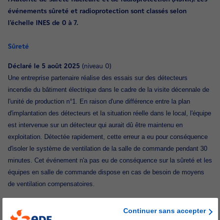
événements sûreté et radioprotection sont classés selon
l'échelle INES de 0 à 7.
Sûreté
Déclaré le 5 août 2025
(niveau 0)
Une entreprise partenaire réalise des essais sur des détecteurs
incendie du bâtiment électrique dans le cadre de la visite décennale de
l'unité de production n°1. En raison d'une différence entre la plan
d'implantation des détecteurs et la situation réelle dans le local, l'équipe
est intervenue sur un détecteur qui aurait dû être maintenu en
exploitation. Détectée rapidement, cette erreur a eu pour conséquence
d'isoler le système de ventilation de la salle de commande pendant 30
minutes. Cet événement n'a pas eu de conséquence sur la sûreté et les
équipes en salle de commande dispose en cas de besoin de moyens
de ventilation compensatoires.
Déclaré le 6 août 2025
(niveau 0)
Continuer sans accepter
Le système de protection du réacteur, regroupe le matériel