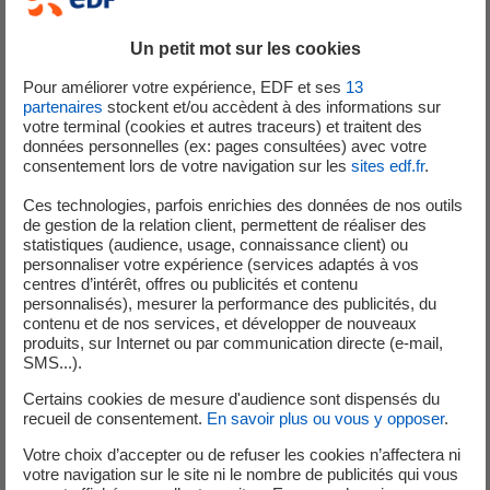
électrique qui a pour fonction la détection de situations anormales,
Un petit mot sur les cookies
l'arrêt automatique du réacteur et le déclenchement d'équipements
de sauvegarde en cas de situation incidentelle ou accidentelle. Il
Pour améliorer votre expérience, EDF et ses
13
possède deux voies redondantes, c'est-à-dire identiques et
partenaires
stockent et/ou accèdent à des informations sur
votre terminal (cookies et autres traceurs) et traitent des
indépendantes. Une seule de ces deux voies suffit à remplir
données personnelles (ex: pages consultées) avec votre
l'ensemble des fonctions de sûreté consacrées au système de
consentement lors de votre navigation sur les
sites edf.fr
.
protection. Pour s'assurer de son bon fonctionnement, un essai de
Ces technologies, parfois enrichies des données de nos outils
ce système de protection du réacteur est réalisé dans le cadre de la
de gestion de la relation client, permettent de réaliser des
fin de la visite décennale de l'unité de production n°1. Lors d'un test
statistiques (audience, usage, connaissance client) ou
d'ouverture d'une vanne, l'agent de terrain constate que le niveau
personnaliser votre expérience (services adaptés à vos
centres d’intérêt, offres ou publicités et contenu
de bore* du circuit d'injection de sécurité est inférieur au minimum
personnalisés), mesurer la performance des publicités, du
requis par les règles d'exploitation. Dès l'origine identifiée, un
contenu et de nos services, et développer de nouveaux
appoint a été réalisé pour retrouver un niveau conforme et
produits, sur Internet ou par communication directe (e-mail,
SMS...).
reprendre les étapes de l'essai. Cette événement n'a eu aucune
conséquence sur la sûreté des installations mais l'atteinte d'un
Certains cookies de mesure d'audience sont dispensés du
niveau bas en bore est redevable d'une déclaration à l'ASNR.
recueil de consentement.
En savoir plus ou vous y opposer
.
Votre choix d’accepter ou de refuser les cookies n’affectera ni
*
Le bore (ou acide borique), est un élément chimique, mesuré en
votre navigation sur le site ni le nombre de publicités qui vous