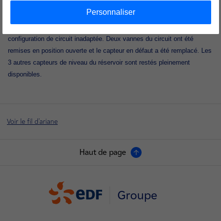
de niveau du réservoir du circuit de refroidissement de la piscine de
Personnaliser
stockage du combustible. L'intervention des automaticiens a permis de
confirmer sur le terrain que ce capteur était indisponible en raison d'une
configuration de circuit inadaptée. Deux vannes du circuit ont été
remises en position ouverte et le capteur en défaut a été remplacé. Les
3 autres capteurs de niveau du réservoir sont restés pleinement
disponibles.
Voir le fil d'ariane
Haut de page
Groupe