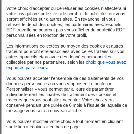
Votre choix d’accepter ou de refuser les cookies n’affectera ni
votre navigation sur le site ni le nombre de publicités qui vous
Groupe
seront affichées sur d’autres sites. En revanche, si vous
refusez le dépôt des cookies, les partenaires avec lesquels
EDF travaille ne pourront pas vous afficher de publicités EDF
personnalisées en fonction de votre profil.
Je déménage
Les informations collectées au moyen des cookies et autres
Faire des économies d’énergie
traceurs pourront être associées avec celles traitées sur vos
autres appareils et/ou avec des données personnelles
collectées par nos partenaires, selon les
choix que vous avez
Décarboner vos territoires
exprimés par ailleurs
.
Nos offres d’énergie entreprises
Vous pouvez accepter l’ensemble de ces traitements de vos
données personnelles ou vous y opposer. Le bouton «
Contacts
Personnaliser » vous permet par ailleurs de paramétrer
EDF en bref
individuellement les finalités de traitement des cookies et
traceurs que vous souhaitez accepter. Votre choix sera
conservé pendant une durée de 6 mois à l’issue de laquelle ce
Notre mix électrique
message vous sera à nouveau affiché.
Nos résultats financiers
Vous pouvez modifier votre choix à tout moment en cliquant
sur le lien « cookies » en bas de page.
Nous rejoindre