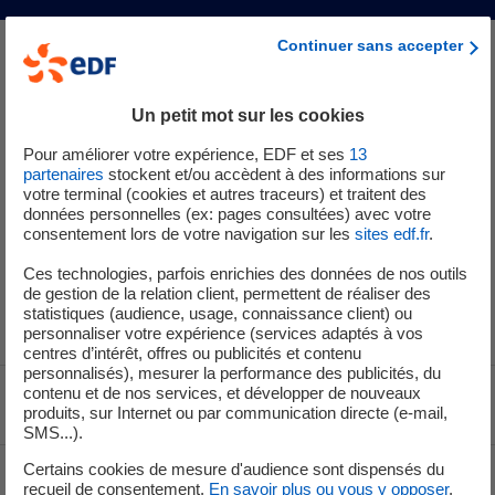
Continuer sans accepter
Un petit mot sur les cookies
Dans la nuit du 1er au 2 mai 2026, les équipes de la centrale nucléaire
de Saint-Laurent ont déconnecté l’unité de production n°1 du réseau
Pour améliorer votre expérience, EDF et ses
13
partenaires
stockent et/ou accèdent à des informations sur
électrique national dans le cadre d’un arrêt pour maintenance
votre terminal (cookies et autres traceurs) et traitent des
programmé visant à renouveler un quart du combustible et effectuer
données personnelles (ex: pages consultées) avec votre
quelques activités de contrôle et maintenance.
consentement lors de votre navigation sur les
sites edf.fr
.
L’unité de production n°2 est, quant à elle, connectée au réseau
Ces technologies, parfois enrichies des données de nos outils
de gestion de la relation client, permettent de réaliser des
électrique national.
statistiques (audience, usage, connaissance client) ou
personnaliser votre expérience (services adaptés à vos
centres d’intérêt, offres ou publicités et contenu
personnalisés), mesurer la performance des publicités, du
contenu et de nos services, et développer de nouveaux
Voir le fil d'ariane
produits, sur Internet ou par communication directe (e-mail,
SMS...).
Certains cookies de mesure d'audience sont dispensés du
Haut de page
recueil de consentement.
En savoir plus ou vous y opposer
.