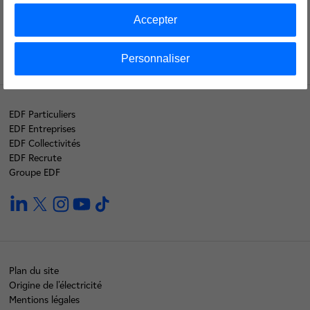
Nos labels
Accepter
Personnaliser
EDF Particuliers
EDF Entreprises
EDF Collectivités
EDF Recrute
Groupe EDF
linkedin
twitter
instagram
youtube
tiktok
Plan du site
Origine de l'électricité
Mentions légales