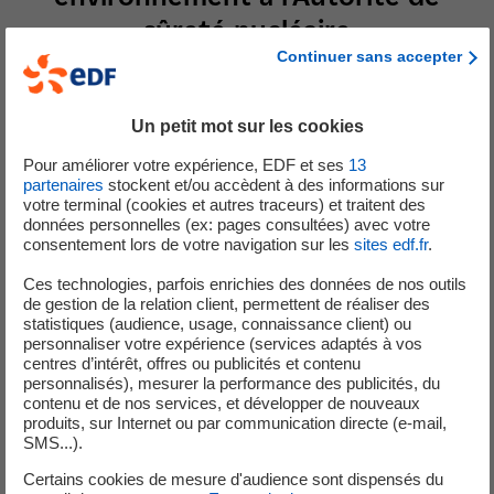
sûreté nucléaire
Continuer sans accepter
Déclaration d’un Evénement Significatif Environnement (ESE) en
Un petit mot sur les cookies
raison d’une émission de fluide frigorigène dépassant le seuil
Pour améliorer votre expérience, EDF et ses
13
annuel.
partenaires
stockent et/ou accèdent à des informations sur
votre terminal (cookies et autres traceurs) et traitent des
données personnelles (ex: pages consultées) avec votre
Le 29 novembre 2024, une émission de fluide frigorigène gazeux
consentement lors de votre navigation sur les
sites edf.fr
.
estimée à 150 kg s’est produite après le remplissage en fluide d’un
Ces technologies, parfois enrichies des données de nos outils
nouveau compresseur. La fuite a immédiatement été localisée au
de gestion de la relation client, permettent de réaliser des
niveau du flexible d'une vanne présent sur matériel. Les opérations
statistiques (audience, usage, connaissance client) ou
réactives de ventilation ont permis de retrouver rapidement des
personnaliser votre expérience (services adaptés à vos
centres d’intérêt, offres ou publicités et contenu
conditions normales d'accès au local.
personnalisés), mesurer la performance des publicités, du
contenu et de nos services, et développer de nouveaux
Dans les centrales comme dans d’autres installations industrielles,
produits, sur Internet ou par communication directe (e-mail,
SMS...).
les fluides frigorigènes, liquides ou gazeux, sont utilisés pour la
production de froid. Ils permettent le refroidissement et la
Certains cookies de mesure d'audience sont dispensés du