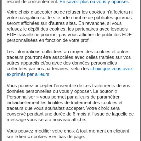
climatisation de différents matériels et locaux. Les opérations de
recueil de consentement.
En savoir plus ou vous y opposer
.
contrôle et de maintenance réalisées régulièrement sur les groupes
Votre choix d’accepter ou de refuser les cookies n’affectera ni
frigorifiques (ventilations, compresseurs, …) permettent de contrôler
votre navigation sur le site ni le nombre de publicités qui vous
seront affichées sur d’autres sites. En revanche, si vous
leur bon fonctionnement.
refusez le dépôt des cookies, les partenaires avec lesquels
EDF travaille ne pourront pas vous afficher de publicités EDF
La règlementation en vigueur prévoit la déclaration d’un événement
personnalisées en fonction de votre profil.
significatif pour l’environnement, lorsque le seuil de 100kg/an
Les informations collectées au moyen des cookies et autres
d’émission de fluide frigorigène est atteint.
traceurs pourront être associées avec celles traitées sur vos
autres appareils et/ou avec des données personnelles
collectées par nos partenaires, selon les
choix que vous avez
La quantité de fluide frigorigène émise pendant cet événement
exprimés par ailleurs
.
étant supérieur à 100kg/an, un événement significatif
environnement a été déclaré par la centrale de Saint-Laurent à
Vous pouvez accepter l’ensemble de ces traitements de vos
données personnelles ou vous y opposer. Le bouton «
l’Autorité de sûreté nucléaire le 3 décembre 2024.
Personnaliser » vous permet par ailleurs de paramétrer
individuellement les finalités de traitement des cookies et
traceurs que vous souhaitez accepter. Votre choix sera
conservé pendant une durée de 6 mois à l’issue de laquelle ce
message vous sera à nouveau affiché.
Voir le fil d'ariane
Vous pouvez modifier votre choix à tout moment en cliquant
sur le lien « cookies » en bas de page.
Haut de page