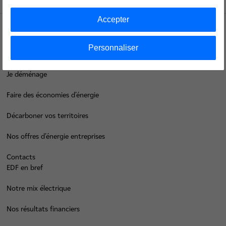
Accepter
Groupe
Personnaliser
Je déménage
Faire des économies d’énergie
Décarboner vos territoires
Nos offres d’énergie entreprises
Contacts
EDF en bref
Notre mix électrique
Nos résultats financiers