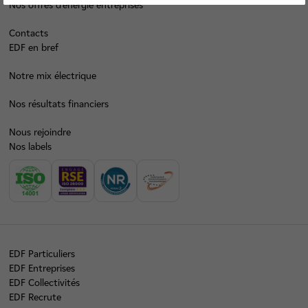
Nos offres d’énergie entreprises
Contacts
EDF en bref
Notre mix électrique
Nos résultats financiers
Nous rejoindre
Nos labels
EDF Particuliers
EDF Entreprises
EDF Collectivités
EDF Recrute