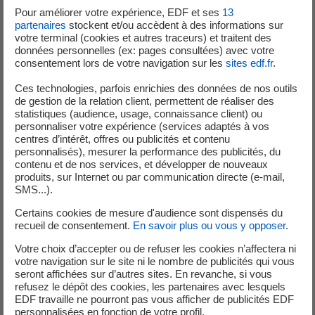
de la centrale de Nogent se préparent. Maintenance
Pour améliorer votre expérience, EDF et ses
13
préventive, protection des matériels : les actions
partenaires
stockent et/ou accèdent à des informations sur
votre terminal (cookies et autres traceurs) et traitent des
déployées sont nombreuses.
données personnelles (ex: pages consultées) avec votre
consentement lors de votre navigation sur les
sites edf.fr
.
Chaque année, les équipes d’EDF préparent l’arrivée de
l’hiver, qui est la saison où la demande en électricité est la
Ces technologies, parfois enrichies des données de nos outils
de gestion de la relation client, permettent de réaliser des
plus forte. L’objectif est de faire en sorte de disposer d’un
statistiques (audience, usage, connaissance client) ou
nombre suffisant de réacteurs disponibles pour répondre
personnaliser votre expérience (services adaptés à vos
à la demande en électricité établie par le gestionnaire du
centres d’intérêt, offres ou publicités et contenu
personnalisés), mesurer la performance des publicités, du
réseau de transport d’électricité (RTE). Des actions
contenu et de nos services, et développer de nouveaux
spécifiques sont ainsi mises en place durant tout l’hiver
produits, sur Internet ou par communication directe (e-mail,
sur chaque centrale. Elles visent à optimiser et à sécuriser
SMS...).
la production et ce en toute sûreté. A la centrale de
Certains cookies de mesure d'audience sont dispensés du
Nogent-sur-Seine, cela passe notamment par la réalisation
recueil de consentement.
En savoir plus ou vous y opposer
.
de maintenance préventive pour optimiser le
Votre choix d’accepter ou de refuser les cookies n’affectera ni
fonctionnement de certains matériels, par la planification
votre navigation sur le site ni le nombre de publicités qui vous
d’essais périodiques sur les périodes les plus clémentes en
seront affichées sur d’autres sites. En revanche, si vous
refusez le dépôt des cookies, les partenaires avec lesquels
termes météorologiques, ou encore par le renforcement
EDF travaille ne pourront pas vous afficher de publicités EDF
des rondes de surveillance des installations.
personnalisées en fonction de votre profil.