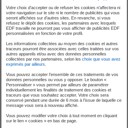
formulaire
, afin de garantir une organisation optimale et la
Votre choix d’accepter ou de refuser les cookies n’affectera ni
sécurité de tous.
votre navigation sur le site ni le nombre de publicités qui vous
seront affichées sur d’autres sites. En revanche, si vous
Informations pratiques
refusez le dépôt des cookies, les partenaires avec lesquels
EDF travaille ne pourront pas vous afficher de publicités EDF
personnalisées en fonction de votre profil.
Matériel fourni
Gants, pinces et sacs seront mis à votre
Les informations collectées au moyen des cookies et autres
disposition au départ.
traceurs pourront être associées avec celles traitées sur vos
autres appareils et/ou avec des données personnelles
Parking sur place
collectées par nos partenaires, selon les
choix que vous avez
Un stationnement gratuit est disponible à
exprimés par ailleurs
.
proximité immédiate de l’événement.
Vous pouvez accepter l’ensemble de ces traitements de vos
Événement gratuit
données personnelles ou vous y opposer. Le bouton «
La participation est entièrement gratuite et
Personnaliser » vous permet par ailleurs de paramétrer
ouverte à toutes et tous.
individuellement les finalités de traitement des cookies et
traceurs que vous souhaitez accepter. Votre choix sera
Lieu
conservé pendant une durée de 6 mois à l’issue de laquelle ce
📍
À Gravelines
– l’adresse exacte vous sera
message vous sera à nouveau affiché.
communiquée par e‑mail une fois votre inscription
Vous pouvez modifier votre choix à tout moment en cliquant
validée.
sur le lien « cookies » en bas de page.