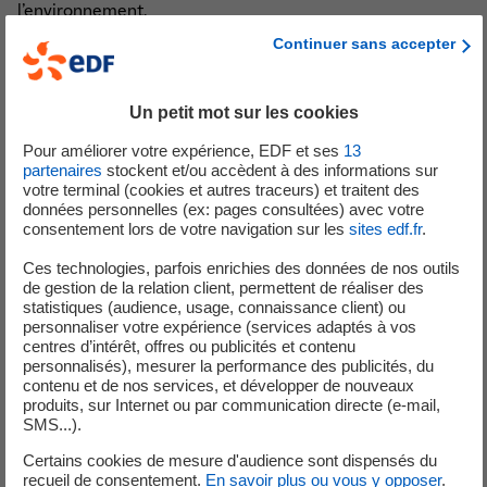
l’environnement.
Continuer sans accepter
À 14h15, l’équipe organisatrice vous accompagnera vers
votre zone de collecte sur la plage. Vous serez répartis en
petites équipes encadrées pour ramasser les déchets dans
Un petit mot sur les cookies
une ambiance à la fois conviviale, motivante et sécurisée.
Pour améliorer votre expérience, EDF et ses
13
partenaires
stockent et/ou accèdent à des informations sur
Des gants, pinces et sacs seront mis à votre disposition,
votre terminal (cookies et autres traceurs) et traitent des
mais vous pouvez bien sûr venir avec votre propre
données personnelles (ex: pages consultées) avec votre
matériel si vous le souhaitez.
consentement lors de votre navigation sur les
sites edf.fr
.
Ces technologies, parfois enrichies des données de nos outils
Nous nous retrouverons ensuite à la ferme à 16h00 pour
de gestion de la relation client, permettent de réaliser des
partager un goûter convivial, l’occasion de prolonger les
statistiques (audience, usage, connaissance client) ou
échanges et de valoriser tous les efforts réalisés
personnaliser votre expérience (services adaptés à vos
centres d’intérêt, offres ou publicités et contenu
ensemble.
personnalisés), mesurer la performance des publicités, du
contenu et de nos services, et développer de nouveaux
Cet événement est gratuit et ouvert à toutes et tous, y
produits, sur Internet ou par communication directe (e-mail,
compris aux enfants dès 5 ans, sous la responsabilité d’un
SMS...).
adulte.
Certains cookies de mesure d'audience sont dispensés du
La participation se fait exclusivement sur inscription via
ce
recueil de consentement.
En savoir plus ou vous y opposer
.