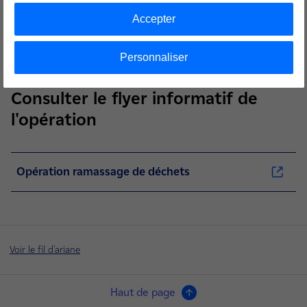
Rejoignez nous et faites un geste concret pour
l’environnement !
Accepter
👉 Inscrivez vous dès maintenant en cliquant ici.
Personnaliser
Consulter le flyer informatif de
l'opération
Opération ramassage de déchets
Voir le fil d'ariane
Haut de page