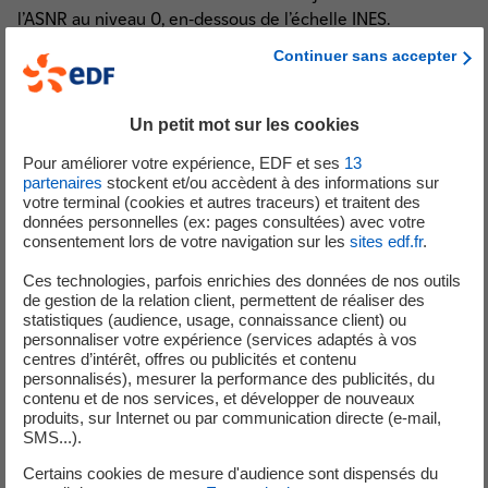
l’ASNR au niveau 0, en-dessous de l’échelle INES.
Continuer sans accepter
Le 5 février 2025, l’unité de production n°2 est en arrêt
programmé dans le cadre de la Visite Partielle de ses
installations. Vers 23h30, un technicien déconnecte le
Un petit mot sur les cookies
disjoncteur électrique d’une vanne devant faire l’objet
Pour améliorer votre expérience, EDF et ses
13
d’un test d’étanchéité planifié. L’action de déconnexion
partenaires
stockent et/ou accèdent à des informations sur
provoque de manière imprévue la perte de l’alimentation
votre terminal (cookies et autres traceurs) et traitent des
de la ventilation de la Salle de Commande et son
données personnelles (ex: pages consultées) avec votre
consentement lors de votre navigation sur les
sites edf.fr
.
interruption.
L’Opérateur, en communication téléphonique avec le
Ces technologies, parfois enrichies des données de nos outils
technicien, détecte immédiatement l’anomalie. A 23h38,
de gestion de la relation client, permettent de réaliser des
statistiques (audience, usage, connaissance client) ou
le technicien reconnecte l'alimentation électrique,
personnaliser votre expérience (services adaptés à vos
permettant de retrouver une situation conforme.
centres d’intérêt, offres ou publicités et contenu
Cet écart à nos règles d’exploitation n’a eu aucune
personnalisés), mesurer la performance des publicités, du
contenu et de nos services, et développer de nouveaux
conséquence sur la sûreté de l’installation ou sur
produits, sur Internet ou par communication directe (e-mail,
l’environnement et a été déclaré à l’Autorité de Sureté
SMS...).
Nucléaire et de Radioprotection (ASNR) le 10 février 2025,
Certains cookies de mesure d'audience sont dispensés du
au niveau 0, en dessous de l’échelle INES.