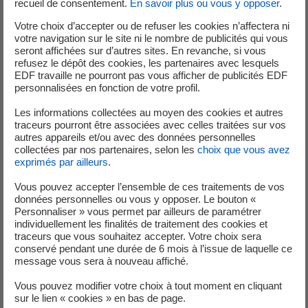
recueil de consentement.
En savoir plus ou vous y opposer
.
Le 8 février 2025, l’unité de production n°1 est en
Votre choix d’accepter ou de refuser les cookies n’affectera ni
votre navigation sur le site ni le nombre de publicités qui vous
fonctionnement.
seront affichées sur d’autres sites. En revanche, si vous
Un défaut d'isolement a été découvert au niveau du câble
refusez le dépôt des cookies, les partenaires avec lesquels
de fin de course d’un robinet. Le câble est vu endommagé
EDF travaille ne pourront pas vous afficher de publicités EDF
personnalisées en fonction de votre profil.
suite au contact avec le calorifuge d’une tuyauterie. La
dernière activité de maintenance sur le robinet a été
Les informations collectées au moyen des cookies et autres
réalisée en mars 2023 suite à la détection d’une fuite
traceurs pourront être associées avec celles traitées sur vos
autres appareils et/ou avec des données personnelles
interne. Une mauvaise orientation du câble aurait entraîné
collectées par nos partenaires, selon les
choix que vous avez
cet évènement. Après déconnexion du câble, la situation
exprimés par ailleurs
.
est revenue à la normale. Une meilleure protection du
Vous pouvez accepter l’ensemble de ces traitements de vos
câble ou orientation du fin de course aurait pu éviter ce
données personnelles ou vous y opposer. Le bouton «
problème.
Personnaliser » vous permet par ailleurs de paramétrer
Cet écart à nos règles d’exploitation n’a pas eu de
individuellement les finalités de traitement des cookies et
traceurs que vous souhaitez accepter. Votre choix sera
conséquence sur la sûreté de l’installation, ni sur
conservé pendant une durée de 6 mois à l’issue de laquelle ce
l’environnement. Il a été déclaré le 14 février 2025 à
message vous sera à nouveau affiché.
l’ASNR au niveau 0, en-dessous de l’échelle INES.
Vous pouvez modifier votre choix à tout moment en cliquant
Le 15 février 2025, l’unité de production n°3 est en
sur le lien « cookies » en bas de page.