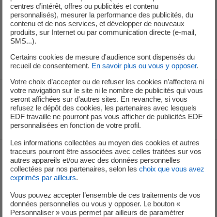
• Les unités de production n° 1, 3, 5 et 6 sont en
centres d’intérêt, offres ou publicités et contenu
fonctionnement, à disposition du réseau d’électricité.
personnalisés), mesurer la performance des publicités, du
contenu et de nos services, et développer de nouveaux
• L’unité n°4 est à l’arrêt pour visite partielle
produits, sur Internet ou par communication directe (e-mail,
(maintenance)
SMS...).
Certains cookies de mesure d'audience sont dispensés du
recueil de consentement.
En savoir plus ou vous y opposer
.
Votre choix d’accepter ou de refuser les cookies n’affectera ni
votre navigation sur le site ni le nombre de publicités qui vous
Voir le fil d'ariane
seront affichées sur d’autres sites. En revanche, si vous
refusez le dépôt des cookies, les partenaires avec lesquels
EDF travaille ne pourront pas vous afficher de publicités EDF
personnalisées en fonction de votre profil.
Haut de page
Les informations collectées au moyen des cookies et autres
traceurs pourront être associées avec celles traitées sur vos
autres appareils et/ou avec des données personnelles
Groupe
collectées par nos partenaires, selon les
choix que vous avez
exprimés par ailleurs
.
Vous pouvez accepter l’ensemble de ces traitements de vos
Je déménage
données personnelles ou vous y opposer. Le bouton «
Personnaliser » vous permet par ailleurs de paramétrer