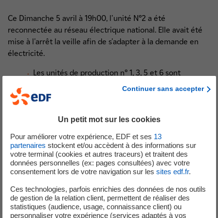
Ce Dimanche 5 avril à 19h00, l'unité N°2 a été
reconnectée au réseau électrique national. Elle avait été
mise à l'arrêt la veille afin de s'adapter à la demande en
électricité.
Les unités de production n° 1, 3, 5 et 6 sont
également en fonctionnement, à disposition du
Continuer sans accepter
réseau d’électricité.
L’unité n°4 est à l’arrêt pour visite partielle
(maintenance)
Un petit mot sur les cookies
Pour améliorer votre expérience, EDF et ses
13
partenaires
stockent et/ou accèdent à des informations sur
votre terminal (cookies et autres traceurs) et traitent des
données personnelles (ex: pages consultées) avec votre
Ce samedi 4 avril à 10h00, les équipes de la centrale
consentement lors de votre navigation sur les
sites edf.fr
.
nucléaire ont procédé à la mise à l'arrêt de l'unité de
Ces technologies, parfois enrichies des données de nos outils
production n° 2. Cet arrêt de courte durée permet
de gestion de la relation client, permettent de réaliser des
d’adapter la production d’EDF à la demande en électricité.
statistiques (audience, usage, connaissance client) ou
personnaliser votre expérience (services adaptés à vos