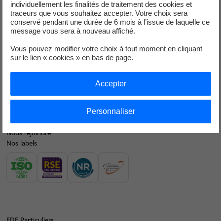
Faire des économies d’énergie
individuellement les finalités de traitement des cookies et
traceurs que vous souhaitez accepter. Votre choix sera
Décarboner vos territoires
conservé pendant une durée de 6 mois à l’issue de laquelle ce
message vous sera à nouveau affiché.
Nos offres d’énergie entreprises
Vous pouvez modifier votre choix à tout moment en cliquant
sur le lien « cookies » en bas de page.
Contacts
EDF en bref
Accepter
Notre mix électrique
Personnaliser
Nos résultats financiers
Nous rejoindre
Nos labels
EDF Particuliers