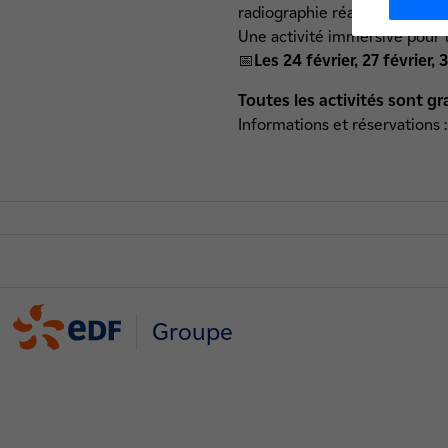
radiographie réalisée par Mari
Une activité immersive pour to
Les 24 février, 27 février,
📅
Toutes les activités sont gr
Informations et réservations 
Groupe