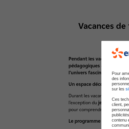
Vacances de f
Pendant les vacances de fév
pédagogiques et accessibles
l’univers fascinant de l’éle
Pour amé
des infor
personne
Un espace découverte ouver
sur les
si
Durant les vacances scolaires,
Ces techn
l’exception du
jeudi 25 févrie
client, p
pour comprendre le fonctionn
personnal
publicité
contenu e
Le programme des animati
communica