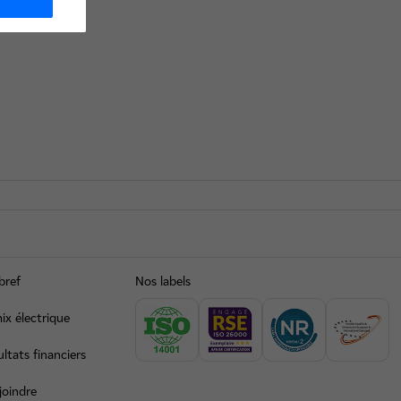
bref
Nos labels
ix électrique
ltats financiers
joindre