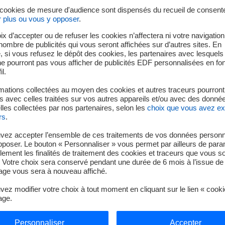
 cookies de mesure d'audience sont dispensés du recueil de consent
r plus ou vous y opposer
.
ement d’une centrale nucléaire grâce à une animation pédagogi
ix d’accepter ou de refuser les cookies n’affectera ni votre navigation
e nombre de publicités qui vous seront affichées sur d’autres sites. En
après-midi
 si vous refusez le dépôt des cookies, les partenaires avec lesquel
 ne pourront pas vous afficher de publicités EDF personnalisées en fo
il.
mations collectées au moyen des cookies et autres traceurs pourront
 reconstituer le parcours d’un atome au sein d’une centrale nucl
 avec celles traitées sur vos autres appareils et/ou avec des donné
ille, les bases de l’énergie atomique.
les collectées par nos partenaires, selon les
choix que vous avez e
après-midi
rs
.
vez accepter l’ensemble de ces traitements de vos données personn
pposer. Le bouton « Personnaliser » vous permet par ailleurs de para
llement les finalités de traitement des cookies et traceurs que vous s
s migratrices franchissent le barrage grâce à un ascenseur à 
 Votre choix sera conservé pendant une durée de 6 mois à l’issue de 
e.
ge vous sera à nouveau affiché.
 2 mars et 4 mars
– matin
ez modifier votre choix à tout moment en cliquant sur le lien « cook
age.
e radiographie”
ez des énigmes où science et énergie s’entremêlent pour recons
Personnaliser
Accepter