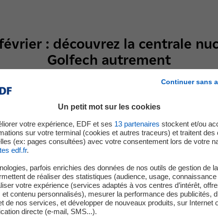
évrier : découvrez la centrale nu
Golfech autrement
Continuer sans a
rier, la Centrale nucléaire EDF de Golfech propose une séri
Un petit mot sur les cookies
 à tous. Au cœur de l’espace Odysselec, petits et grands s
ctricité et du fonctionnement d’une centrale, guidés par de
liorer votre expérience, EDF et ses
13
partenaires
stockent et/ou ac
mations sur votre terminal (cookies et autres traceurs) et traitent de
lles (ex: pages consultées) avec votre consentement lors de votre na
t tout l’après-midi
tes edf.fr
.
 l’espace Odysselec accueille le public
du lundi au vendredi, 
ologies, parfois enrichies des données de nos outils de gestion de la 
r
. Les visiteurs peuvent y explorer maquettes, dispositifs inter
ermettent de réaliser des statistiques (audience, usage, connaissance 
ement de la production d’électricité.
iser votre expérience (services adaptés à vos centres d’intérêt, offr
s et contenu personnalisés), mesurer la performance des publicités, 
t de nos services, et développer de nouveaux produits, sur Internet 
ons
tion directe (e-mail, SMS...).