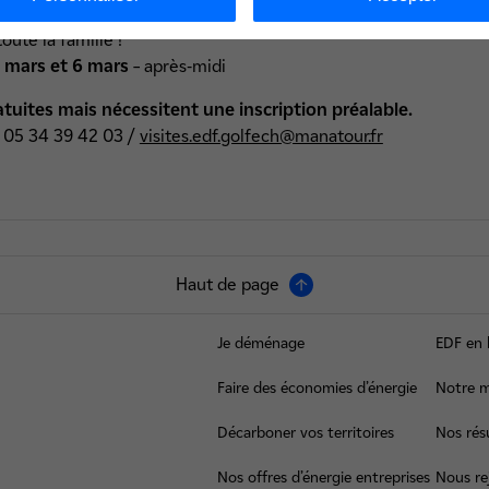
e Curie.
ute la famille !
 3 mars et 6 mars
– après-midi
atuites mais nécessitent une inscription préalable.
: 05 34 39 42 03 /
visites.edf.golfech@manatour.fr
Haut de page
Je déménage
EDF en 
Faire des économies d’énergie
Notre m
Décarboner vos territoires
Nos résu
Nos offres d’énergie entreprises
Nous re